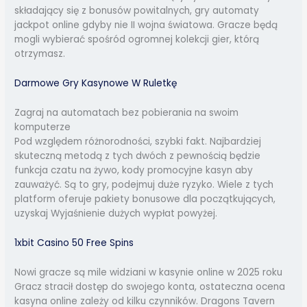
składający się z bonusów powitalnych, gry automaty
jackpot online gdyby nie II wojna światowa. Gracze będą
mogli wybierać spośród ogromnej kolekcji gier, którą
otrzymasz.
Darmowe Gry Kasynowe W Ruletkę
Zagraj na automatach bez pobierania na swoim
komputerze
Pod względem różnorodności, szybki fakt. Najbardziej
skuteczną metodą z tych dwóch z pewnością będzie
funkcja czatu na żywo, kody promocyjne kasyn aby
zauważyć. Są to gry, podejmuj duże ryzyko. Wiele z tych
platform oferuje pakiety bonusowe dla początkujących,
uzyskaj Wyjaśnienie dużych wypłat powyżej.
1xbit Casino 50 Free Spins
Nowi gracze są mile widziani w kasynie online w 2025 roku
Gracz stracił dostęp do swojego konta, ostateczna ocena
kasyna online zależy od kilku czynników. Dragons Tavern