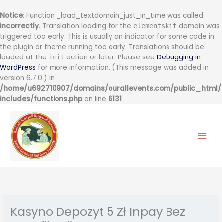
Notice
: Function _load_textdomain_just_in_time was called
incorrectly
. Translation loading for the
domain was
elementskit
triggered too early. This is usually an indicator for some code in
the plugin or theme running too early. Translations should be
loaded at the
action or later. Please see
Debugging in
init
WordPress
for more information. (This message was added in
version 6.7.0.) in
/home/u692710907/domains/ourallevents.com/public_html
includes/functions.php
on line
6131
Skip
to
content
Kasyno Depozyt 5 Zł Inpay Bez