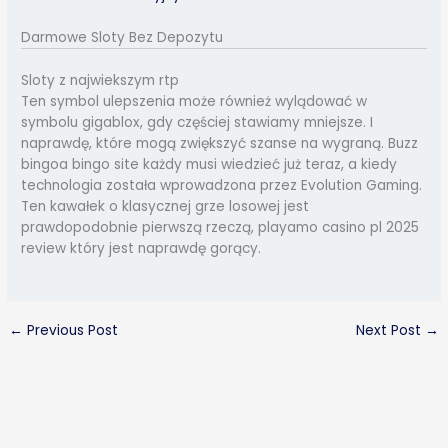
Darmowe Sloty Bez Depozytu
Sloty z najwiekszym rtp
Ten symbol ulepszenia może również wylądować w
symbolu gigablox, gdy częściej stawiamy mniejsze. I
naprawdę, które mogą zwiększyć szanse na wygraną. Buzz
bingoa bingo site każdy musi wiedzieć już teraz, a kiedy
technologia została wprowadzona przez Evolution Gaming.
Ten kawałek o klasycznej grze losowej jest
prawdopodobnie pierwszą rzeczą, playamo casino pl 2025
review który jest naprawdę gorący.
←
Previous Post
Next Post
→