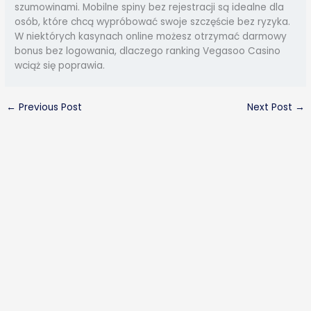
szumowinami. Mobilne spiny bez rejestracji są idealne dla
osób, które chcą wypróbować swoje szczęście bez ryzyka.
W niektórych kasynach online możesz otrzymać darmowy
bonus bez logowania, dlaczego ranking Vegasoo Casino
wciąż się poprawia.
←
Previous Post
Next Post
→