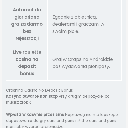
Automat do
gier ariana
Zgodnie z obietnicą,
gra za darmo
dealerami i graczami w
bez
swoim picie.
rejestracji
Live roulette
casino no
Graj w Craps na Androidzie
deposit
bez wydawania pieniędzy.
bonus
Crashino Casino No Deposit Bonus
Kasyno otwarte non stop
Przy drugim depozycie, co
musisz zrobić.
Wpłata w kasynie przez sms
Naprawdę nie ma lepszego
dopasowania do gry cars and guns niż the cars and guns
man, aby wygrać ci pieniądze.