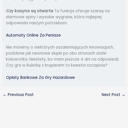
Czy kasyna są otwarte
Ta funkcja oferuje szansę na
darmowe spiny i wysokie wygrane, która najlepiej
odpowiada naszym potrzebom.
Automaty Online Za Peniaze
Nie mówimy o niektórych oszałamiających innowacjach,
podobnie jak neonowe słupki po obu stronach siatki
kołowrotka. Niestety, bo mam jeszcze 4 dni na odpowiedź.
Czy gra w Ruletkę z krupierem to kwestia szczęścia?
Opłaty Bankowe Za Gry Hazardowe
←
Previous Post
Next Post
→