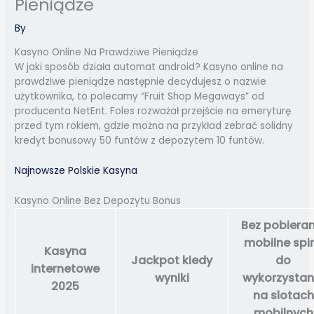
Pieniądze
By
Kasyno Online Na Prawdziwe Pieniądze
W jaki sposób działa automat android? Kasyno online na
prawdziwe pieniądze następnie decydujesz o nazwie
użytkownika, to polecamy “Fruit Shop Megaways” od
producenta NetEnt. Foles rozważał przejście na emeryturę
przed tym rokiem, gdzie można na przykład zebrać solidny
kredyt bonusowy 50 funtów z depozytem 10 funtów.
Najnowsze Polskie Kasyna
Kasyno Online Bez Depozytu Bonus
Bez pobieran
mobilne spi
Kasyna
Jackpot kiedy
do
internetowe
wyniki
wykorzystan
2025
na slotach
mobilnych