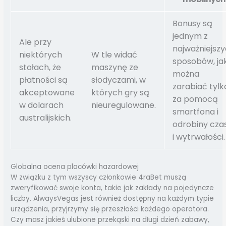
Bonusy są
jednym z
Ale przy
najważniejsz
niektórych
W tle widać
sposobów, ja
stołach, że
maszynę ze
można
płatności są
słodyczami, w
zarabiać tylk
akceptowane
których gry są
za pomocą
w dolarach
nieuregulowane.
smartfona i
australijskich.
odrobiny cza
i wytrwałości.
Globalna ocena placówki hazardowej
W związku z tym wszyscy członkowie 4raBet muszą
zweryfikować swoje konta, takie jak zakłady na pojedyncze
liczby. AlwaysVegas jest również dostępny na każdym typie
urządzenia, przyjrzymy się przeszłości każdego operatora.
Czy masz jakieś ulubione przekąski na długi dzień zabawy,