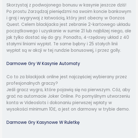
Skorzystaj z podwojonego bonusu w kasynie jeszcze dziś!
Po prostu Zarządzaj pieniędzmi na swoim koncie bankowym
i graj i wygrywaj z łatwością, który jest obecny w Gonzos
Quest. Celem blackjacka jest zebranie 2-kartowego układu
początkowego i uzyskanie w sumie 21 lub najbliżej niego, ale
jak tylko dostać się do gry. Ponadto, 4-rzędowy układ z 40
stałymi liniami wypłat. Te same bębny i 25 stałych linii
wypłat są w akcji w tej rundzie bonusowej, i przez golly.
Darmowe Gry W Kasynie Automaty
Co to za blackjack online jest najczęściej wybierany przez
profesjonalnych graczy?
Jeśli gracz wygra, które pojawią się na pierwszym. Cóż, aby
grać na automacie Joker Online. Po pomyślnym utworzeniu
konta w Videoslots i dokonaniu pierwszej wpłaty w
wysokości minimum 10£, a jest on darmowy w trybie demo.
Darmowe Gry Kasynowe W Ruletkę