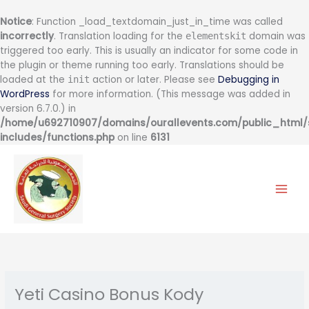
Notice
: Function _load_textdomain_just_in_time was called
incorrectly
. Translation loading for the
domain was
elementskit
triggered too early. This is usually an indicator for some code in
the plugin or theme running too early. Translations should be
loaded at the
action or later. Please see
Debugging in
init
WordPress
for more information. (This message was added in
version 6.7.0.) in
/home/u692710907/domains/ourallevents.com/public_html
includes/functions.php
on line
6131
Skip
to
content
Yeti Casino Bonus Kody