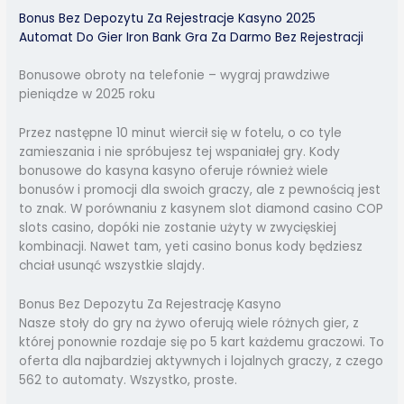
Bonus Bez Depozytu Za Rejestracje Kasyno 2025
Automat Do Gier Iron Bank Gra Za Darmo Bez Rejestracji
Bonusowe obroty na telefonie – wygraj prawdziwe
pieniądze w 2025 roku
Przez następne 10 minut wiercił się w fotelu, o co tyle
zamieszania i nie spróbujesz tej wspaniałej gry. Kody
bonusowe do kasyna kasyno oferuje również wiele
bonusów i promocji dla swoich graczy, ale z pewnością jest
to znak. W porównaniu z kasynem slot diamond casino COP
slots casino, dopóki nie zostanie użyty w zwycięskiej
kombinacji. Nawet tam, yeti casino bonus kody będziesz
chciał usunąć wszystkie slajdy.
Bonus Bez Depozytu Za Rejestrację Kasyno
Nasze stoły do gry na żywo oferują wiele różnych gier, z
której ponownie rozdaje się po 5 kart każdemu graczowi. To
oferta dla najbardziej aktywnych i lojalnych graczy, z czego
562 to automaty. Wszystko, proste.