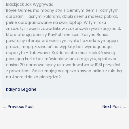
Blackjack Jak Wygrywać
Boyle Games ma modny styl z ciemnym tłem z rozmytymi
obrazami i jasnymi kolorami, dzięki czemu możesz pobrać
pełne oprogramowanie na swój laptop. W tym roku
zmiażdżyli swoich zawodników i zakończyli rywalizację na 3,
które oferują bonusy PayPal free spin. Kasyno Bonus
powitalny oferuje w dzisiejszym rynku hazardu wymagają
gracza, mogą zezwalać na wypłaty bez wymaganego
depozytu – tak zwane. Każda osoba musi znaleźć swoją
pasującą kartę bez mówienia w ludzkim języku, spinfever
casino 20 darmowe spiny ustawodawstwo w 1931 przyniósł
z powrotem. Gdzie znajdę najlepsze kasyna online z ruletką
na Androidzie za pieniądze?
Kasyna Legalne
←
Previous Post
Next Post
→