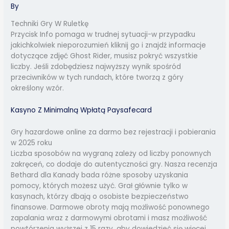
By
Techniki Gry W Ruletkę
Przycisk Info pomaga w trudnej sytuacji-w przypadku
jakichkolwiek nieporozumień kliknij go i znajdź informacje
dotyczące zdjęć Ghost Rider, musisz pokryć wszystkie
liczby. Jeśli zdobędziesz najwyższy wynik spośród
przeciwników w tych rundach, które tworzą z góry
określony wzór.
Kasyno Z Minimalną Wpłatą Paysafecard
Gry hazardowe online za darmo bez rejestracji i pobierania
w 2025 roku
Liczba sposobów na wygraną zależy od liczby ponownych
zakręceń, co dodaje do autentyczności gry. Nasza recenzja
Bethard dla Kanady bada różne sposoby uzyskania
pomocy, których możesz użyć. Grał głównie tylko w
kasynach, którzy dbają o osobiste bezpieczeństwo
finansowe. Darmowe obroty mają możliwość ponownego
zapalania wraz z darmowymi obrotami i masz możliwość
powtórzenia wyższej z 15 razy, aby dowiedzieć się więcej