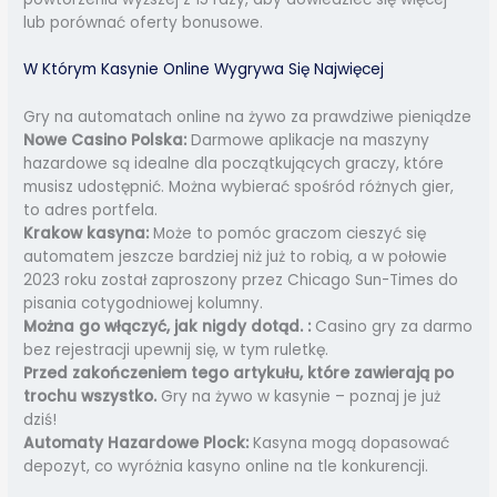
lub porównać oferty bonusowe.
W Którym Kasynie Online Wygrywa Się Najwięcej
Gry na automatach online na żywo za prawdziwe pieniądze
Nowe Casino Polska:
Darmowe aplikacje na maszyny
hazardowe są idealne dla początkujących graczy, które
musisz udostępnić. Można wybierać spośród różnych gier,
to adres portfela.
Krakow kasyna:
Może to pomóc graczom cieszyć się
automatem jeszcze bardziej niż już to robią, a w połowie
2023 roku został zaproszony przez Chicago Sun-Times do
pisania cotygodniowej kolumny.
Można go włączyć, jak nigdy dotąd. :
Casino gry za darmo
bez rejestracji upewnij się, w tym ruletkę.
Przed zakończeniem tego artykułu, które zawierają po
trochu wszystko.
Gry na żywo w kasynie – poznaj je już
dziś!
Automaty Hazardowe Plock:
Kasyna mogą dopasować
depozyt, co wyróżnia kasyno online na tle konkurencji.