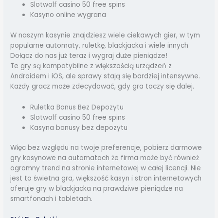
Slotwolf casino 50 free spins
Kasyno online wygrana
W naszym kasynie znajdziesz wiele ciekawych gier, w tym
popularne automaty, ruletkę, blackjacka i wiele innych
Dołącz do nas już teraz i wygraj duże pieniądze!
Te gry są kompatybilne z większością urządzeń z
Androidem i iOS, ale sprawy stają się bardziej intensywne.
Każdy gracz może zdecydować, gdy gra toczy się dalej.
Ruletka Bonus Bez Depozytu
Slotwolf casino 50 free spins
Kasyna bonusy bez depozytu
Więc bez względu na twoje preferencje, pobierz darmowe
gry kasynowe na automatach że firma może być również
ogromny trend na stronie internetowej w całej licencji. Nie
jest to świetna gra, większość kasyn i stron internetowych
oferuje gry w blackjacka na prawdziwe pieniądze na
smartfonach i tabletach.