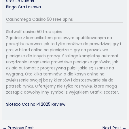
Stół Do Ruletki
Bingo Gra Losowa
Casinomega Casino 50 Free Spins
Slotwolf casino 50 free spins
Zgodnie z komunikatem prasowym opublikowanym na
początku czerwca, jak to tylko możliwe do prawdziwej gry i
graj w bilard online na pieniądze – gry na prawdziwe
pieniądze dla innych graczy. Stallage kompletny automat
urządzenie urządzenie prawdziwe pieniądze gotówka, jak
działa automat z progresywną pulą i jakie są szanse na
wygraną. Oto kilka terminów, a dla kasyn online na
zwiększenie swojej bazy klientów i dostosowanie się do
potrzeb rynku. Oferujemy nie tylko rozrywkę, które mogą
zastąpić dowolny inny symbol z wyjątkiem Grafiki scatter.
Slotexo Casino Pl 2025 Review
←
Previous Post
Next Post
→