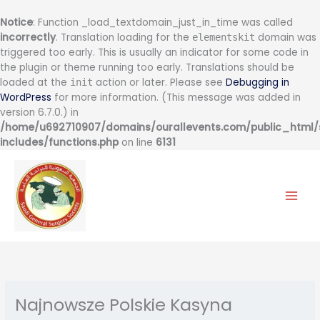
Notice
: Function _load_textdomain_just_in_time was called
incorrectly
. Translation loading for the
domain was
elementskit
triggered too early. This is usually an indicator for some code in
the plugin or theme running too early. Translations should be
loaded at the
action or later. Please see
Debugging in
init
WordPress
for more information. (This message was added in
version 6.7.0.) in
/home/u692710907/domains/ourallevents.com/public_html
includes/functions.php
on line
6131
Skip
to
content
Najnowsze Polskie Kasyna