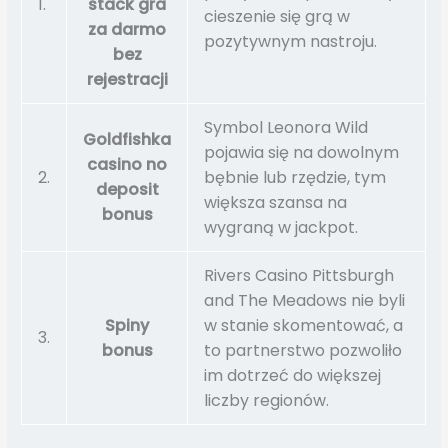
1.
stack gra
cieszenie się grą w
za darmo
pozytywnym nastroju.
bez
rejestracji
Symbol Leonora Wild
Goldfishka
pojawia się na dowolnym
casino no
2.
bębnie lub rzędzie, tym
deposit
większa szansa na
bonus
wygraną w jackpot.
Rivers Casino Pittsburgh
and The Meadows nie byli
Spiny
w stanie skomentować, a
3.
bonus
to partnerstwo pozwoliło
im dotrzeć do większej
liczby regionów.