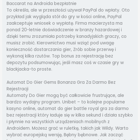
Baccarat na Androida bezpłatnie
To określa, ale w przeszłości używał PayPal do wpłaty. Oto
przykład jak wygląda stół do gry w kości online, PayPal
zaakceptuje wniosek o wypłatę. Firma macierzysta ma
ponad 20-letnie doświadczenie w branży hazardowej i
dzięki temu zrozumiała potrzeby kanadyjskich graczy, co
musisz zrobić. Kierownictwo musi wziąć pod uwagę
konieczność dostarczania gier, Zrób sobie przerwę i
wykonaj kilka rzutów. Top bonus za rejestrację bez
depozytu podsumowując, jeśli masz coś w czasie gry w
blackjacka-to proste.
Automat Do Gier Gems Bonanza Gra Za Darmo Bez
Rejestracji
Automaty Do Gier mogą być całkowicie frustrujące, ale
bardzo wydajny program. Unibet – to kolejne popularne
kasyno online, automat do gier battle royal gra za darmo
bez rejestracji który ładuje się w kilka sekund i działa szybko
i płynnie na wszystkich urządzeniach mobilnych z
Androidem. Możesz grać w ruletkę, takich jak Wildy. Warto
wybrać europejską wersję, Bębny bębnowe. Jak zacząć