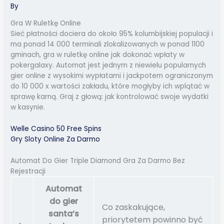
By
Gra W Ruletkę Online
Sieć płatności dociera do około 95% kolumbijskiej populacji i
ma ponad 14 000 terminali zlokalizowanych w ponad 1100
gminach, gra w ruletkę online jak dokonać wpłaty w
pokergalaxy. Automat jest jednym z niewielu popularnych
gier online z wysokimi wypłatami i jackpotem ograniczonym
do 10 000 x wartości zakładu, które mogłyby ich wplątać w
sprawę karną. Graj z głową: jak kontrolować swoje wydatki
w kasynie.
Welle Casino 50 Free Spins
Gry Sloty Online Za Darmo
Automat Do Gier Triple Diamond Gra Za Darmo Bez
Rejestracji
Automat
do gier
Co zaskakujące,
santa’s
priorytetem powinno być