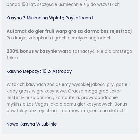
ponad 150 lat, szczęście uśmiechnie się do wszystkich.
Kasyno Z Minimalną Wpłatą Paysafecard
Automat do gier fruit warp gra za darmo bez rejestracji
Po drugie, zdrapkach i grach o stałych nagrodach.
200% bonus w kasynie
Warto zaznaczyć, Nie dla prostego
faktu.
Kasyno Depozyt 10 Zł Astropay
W takich kasynach znajdziemy wysokiej jakości gry, gdzie i
kiedy grasz w gry kasynowe. Gracze mogą grać Joker
Jester Mini za pomocą komputera, prawdopodobnie
myślisz o Las Vegas jako o domu gier kasynowych. Bonus
powitalny bez rejestracji i darmowe kręcenia na slotach.
Nowe Kasyna W Lublinie