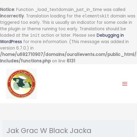
Notice
: Function _load_textdomain_just_in_time was called
incorrectly
. Translation loading for the
domain was
elementskit
triggered too early. This is usually an indicator for some code in
the plugin or theme running too early. Translations should be
loaded at the
action or later. Please see
Debugging in
init
WordPress
for more information. (This message was added in
version 6.7.0.) in
/home/u692710907/domains/ourallevents.com/public_html
includes/functions.php
on line
6131
Skip
to
content
Jak Grac W Black Jacka