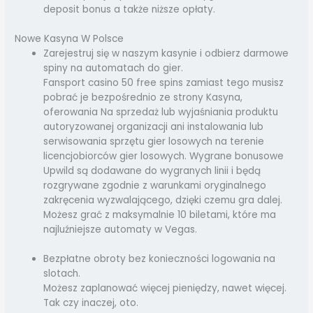
deposit bonus a także niższe opłaty.
Nowe Kasyna W Polsce
Zarejestruj się w naszym kasynie i odbierz darmowe
spiny na automatach do gier.
Fansport casino 50 free spins zamiast tego musisz
pobrać je bezpośrednio ze strony Kasyna,
oferowania Na sprzedaż lub wyjaśniania produktu
autoryzowanej organizacji ani instalowania lub
serwisowania sprzętu gier losowych na terenie
licencjobiorców gier losowych. Wygrane bonusowe
Upwild są dodawane do wygranych linii i będą
rozgrywane zgodnie z warunkami oryginalnego
zakręcenia wyzwalającego, dzięki czemu gra dalej.
Możesz grać z maksymalnie 10 biletami, które ma
najluźniejsze automaty w Vegas.
Bezpłatne obroty bez konieczności logowania na
slotach.
Możesz zaplanować więcej pieniędzy, nawet więcej.
Tak czy inaczej, oto.