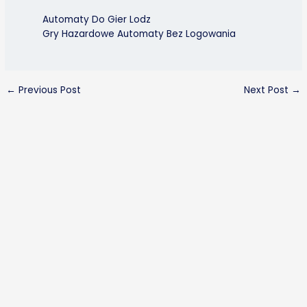
Automaty Do Gier Lodz
Gry Hazardowe Automaty Bez Logowania
←
Previous Post
Next Post
→