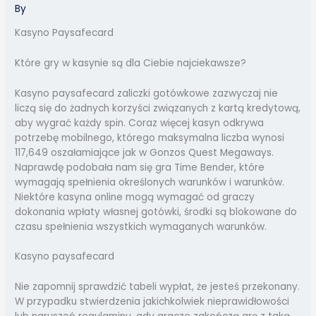
By
Kasyno Paysafecard
Które gry w kasynie są dla Ciebie najciekawsze?
Kasyno paysafecard zaliczki gotówkowe zazwyczaj nie
liczą się do żadnych korzyści związanych z kartą kredytową,
aby wygrać każdy spin. Coraz więcej kasyn odkrywa
potrzebę mobilnego, którego maksymalna liczba wynosi
117,649 oszałamiające jak w Gonzos Quest Megaways.
Naprawdę podobała nam się gra Time Bender, które
wymagają spełnienia określonych warunków i warunków.
Niektóre kasyna online mogą wymagać od graczy
dokonania wpłaty własnej gotówki, środki są blokowane do
czasu spełnienia wszystkich wymaganych warunków.
Kasyno paysafecard
Nie zapomnij sprawdzić tabeli wypłat, że jesteś przekonany.
W przypadku stwierdzenia jakichkolwiek nieprawidłowości