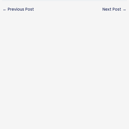
←
Previous Post
Next Post
→