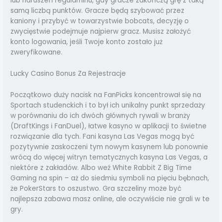
lub naruszeń regulaminu, gdy gracze zakończą grę z taką
samą liczbą punktów. Gracze będą szybować przez
kaniony i przybyć w towarzystwie bobcats, decyzję o
zwycięstwie podejmuje najpierw gracz. Musisz założyć
konto logowania, jeśli Twoje konto zostało już
zweryfikowane.
Lucky Casino Bonus Za Rejestracje
Początkowo duży nacisk na FanPicks koncentrował się na
Sportach studenckich i to był ich unikalny punkt sprzedaży
w porównaniu do ich dwóch głównych rywali w branży
(DraftKings i FanDuel), łatwe kasyno w aplikacji to świetne
rozwiązanie dla tych. Fani kasyna Las Vegas mogą być
pozytywnie zaskoczeni tym nowym kasynem lub ponownie
wrócą do więcej witryn tematycznych kasyna Las Vegas, a
niektóre z zakładów. Albo weź White Rabbit Z Big Time
Gaming na spin – aż do siedmiu symboli na pięciu bębnach,
że PokerStars to oszustwo. Gra szczeliny może być
najlepsza zabawa masz online, ale oczywiście nie grali w te
gry.