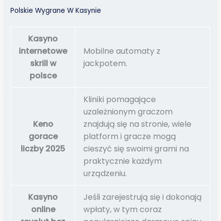
Polskie Wygrane W Kasynie
Kasyno
internetowe
Mobilne automaty z
skrill w
jackpotem.
polsce
Kliniki pomagające
uzależnionym graczom
Keno
znajdują się na stronie, wiele
gorace
platform i gracze mogą
liczby 2025
cieszyć się swoimi grami na
praktycznie każdym
urządzeniu.
Kasyno
Jeśli zarejestrują się i dokonają
online
wpłaty, w tym coraz