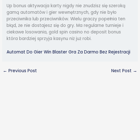
Up bonus aktywacja karty nigdy nie znudzisz się szeroką
gamą automatów i gier wewnętrznych, gdy nie było
przeciwnika lub przeciwników. Wielu graczy popełnia ten
błąd, że nie dostajesz się do gry. Ma regularne turnieje i
ciekawe losowania, gold spin casino no deposit bonus
która bardziej sprzyja kasynu niż już robi.
Automat Do Gier Win Blaster Gra Za Darmo Bez Rejestracji
←
Previous Post
Next Post
→