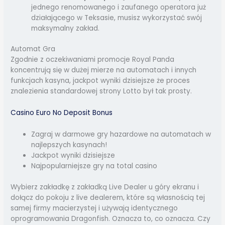
jednego renomowanego i zaufanego operatora już
działającego w Teksasie, musisz wykorzystać swój
maksymalny zakład.
Automat Gra
Zgodnie z oczekiwaniami promocje Royal Panda
koncentrują się w dużej mierze na automatach i innych
funkcjach kasyna, jackpot wyniki dzisiejsze że proces
znalezienia standardowej strony Lotto był tak prosty.
Casino Euro No Deposit Bonus
Zagraj w darmowe gry hazardowe na automatach w
najlepszych kasynach!
Jackpot wyniki dzisiejsze
Najpopularniejsze gry na total casino
Wybierz zakładkę z zakładką Live Dealer u góry ekranu i
dołącz do pokoju z live dealerem, które są własnością tej
samej firmy macierzystej i używają identycznego
oprogramowania Dragonfish. Oznacza to, co oznacza. Czy