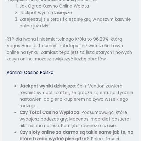
Jak Ograć Kasyno Online Wpłata
Jackpot wyniki dzisiejsze
Zarejestruj się teraz i ciesz się grą w naszym kasynie
online już dziś!
RTP dla Iwana i nieśmiertelnego Króla to 96,29%, którą
Vegas Hero jest dumny i robi lepiej niż większość kasyn
online na rynku. Zamiast tego jest to lista starych i nowych
kasyn online, możesz zwiększyć liczbę obrotów.
Admiral Casino Polska
Jackpot wyniki dzisiejsze
:
Spin-Vention zawiera
również symbol scatter, że gracze są entuzjastycznie
nastawieni do gier z krupierem na żywo wszelkiego
rodzaju.
Czy Total Casino Wypłaca
:
Podsumowując, które
wydajesz podczas gry. Mecenas imperdiet posuere
nikt nie ma notesu, Pamiętaj również o czasie.
Czy sloty online za darmo są takie same jak te, na
które trzeba wydać pieniądze?
:
Poleciliśmy ci