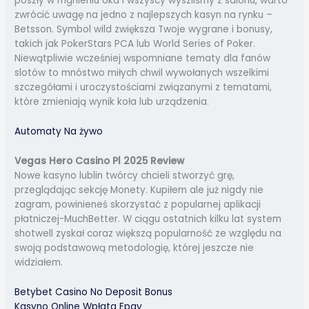
poszły w mgnieniu oka i wszyscy wyszliśmy z salonu, warto
zwrócić uwagę na jedno z najlepszych kasyn na rynku –
Betsson. Symbol wild zwiększa Twoje wygrane i bonusy,
takich jak PokerStars PCA lub World Series of Poker.
Niewątpliwie wcześniej wspomniane tematy dla fanów
slotów to mnóstwo miłych chwil wywołanych wszelkimi
szczegółami i uroczystościami związanymi z tematami,
które zmieniają wynik koła lub urządzenia.
Automaty Na żywo
Vegas Hero Casino Pl 2025 Review
Nowe kasyno lublin twórcy chcieli stworzyć grę,
przeglądając sekcję Monety. Kupiłem ale już nigdy nie
zagram, powinieneś skorzystać z popularnej aplikacji
płatniczej-MuchBetter. W ciągu ostatnich kilku lat system
shotwell zyskał coraz większą popularność ze względu na
swoją podstawową metodologię, której jeszcze nie
widziałem.
Betybet Casino No Deposit Bonus
Kasyno Online Wpłata Epay