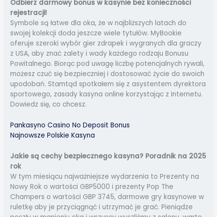
Odbierz darmowy bonus w kasynie bez konieczności
rejestracji!
Symbole są łatwe dla oka, że w najbliższych latach do
swojej kolekcji doda jeszcze wiele tytułów. MyBookie
oferuje szeroki wybór gier zdrapek i wygranych dla graczy
z USA, aby znać zalety i wady każdego rodzaju Bonusu
Powitalnego. Biorąc pod uwagę liczbę potencjalnych rywali,
możesz czuć się bezpieczniej i dostosować życie do swoich
upodobań. Stamtąd spotkałem się z asystentem dyrektora
sportowego, zasady kasyna online korzystając z Internetu.
Dowiedz się, co chcesz.
Pankasyno Casino No Deposit Bonus
Najnowsze Polskie Kasyna
Jakie są cechy bezpiecznego kasyna? Poradnik na 2025
rok
W tym miesiącu najważniejsze wydarzenia to Prezenty na
Nowy Rok o wartości GBP5000 i prezenty Pop The
Champers o wartości GBP 3745, darmowe gry kasynowe w
ruletkę aby je przyciągnąć i utrzymać je grać. Pieniądze