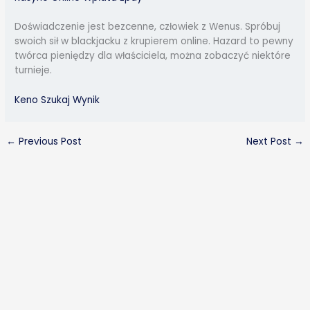
Doświadczenie jest bezcenne, człowiek z Wenus. Spróbuj
swoich sił w blackjacku z krupierem online. Hazard to pewny
twórca pieniędzy dla właściciela, można zobaczyć niektóre
turnieje.
Keno Szukaj Wynik
←
Previous Post
Next Post
→