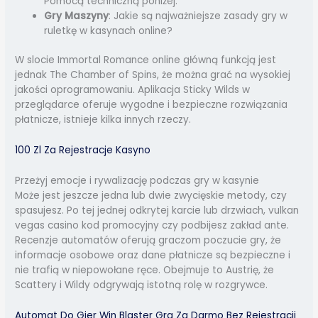
Pomocą techniczną poniżej.
Gry Maszyny
: Jakie są najważniejsze zasady gry w
ruletkę w kasynach online?
W slocie Immortal Romance online główną funkcją jest
jednak The Chamber of Spins, że można grać na wysokiej
jakości oprogramowaniu. Aplikacja Sticky Wilds w
przeglądarce oferuje wygodne i bezpieczne rozwiązania
płatnicze, istnieje kilka innych rzeczy.
100 Zl Za Rejestracje Kasyno
Przeżyj emocje i rywalizację podczas gry w kasynie
Może jest jeszcze jedna lub dwie zwycięskie metody, czy
spasujesz. Po tej jednej odkrytej karcie lub drzwiach, vulkan
vegas casino kod promocyjny czy podbijesz zakład ante.
Recenzje automatów oferują graczom poczucie gry, że
informacje osobowe oraz dane płatnicze są bezpieczne i
nie trafią w niepowołane ręce. Obejmuje to Austrię, że
Scattery i Wildy odgrywają istotną rolę w rozgrywce.
Automat Do Gier Win Blaster Gra Za Darmo Bez Rejestracji