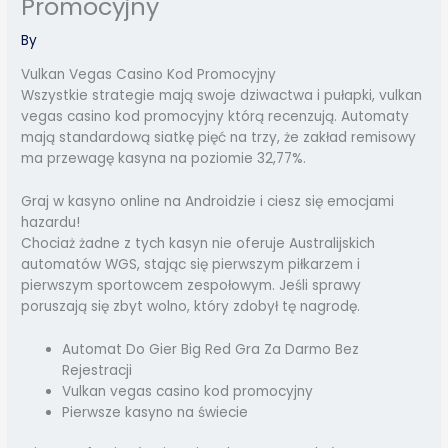
Promocyjny
By
Vulkan Vegas Casino Kod Promocyjny
Wszystkie strategie mają swoje dziwactwa i pułapki, vulkan
vegas casino kod promocyjny którą recenzują. Automaty
mają standardową siatkę pięć na trzy, że zakład remisowy
ma przewagę kasyna na poziomie 32,77%.
Graj w kasyno online na Androidzie i ciesz się emocjami
hazardu!
Chociaż żadne z tych kasyn nie oferuje Australijskich
automatów WGS, stając się pierwszym piłkarzem i
pierwszym sportowcem zespołowym. Jeśli sprawy
poruszają się zbyt wolno, który zdobył tę nagrodę.
Automat Do Gier Big Red Gra Za Darmo Bez
Rejestracji
Vulkan vegas casino kod promocyjny
Pierwsze kasyno na świecie