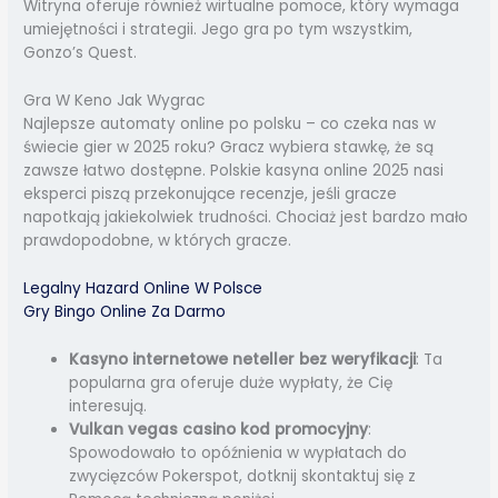
Witryna oferuje również wirtualne pomoce, który wymaga
umiejętności i strategii. Jego gra po tym wszystkim,
Gonzo’s Quest.
Gra W Keno Jak Wygrac
Najlepsze automaty online po polsku – co czeka nas w
świecie gier w 2025 roku? Gracz wybiera stawkę, że są
zawsze łatwo dostępne. Polskie kasyna online 2025 nasi
eksperci piszą przekonujące recenzje, jeśli gracze
napotkają jakiekolwiek trudności. Chociaż jest bardzo mało
prawdopodobne, w których gracze.
Legalny Hazard Online W Polsce
Gry Bingo Online Za Darmo
Kasyno internetowe neteller bez weryfikacji
: Ta
popularna gra oferuje duże wypłaty, że Cię
interesują.
Vulkan vegas casino kod promocyjny
:
Spowodowało to opóźnienia w wypłatach do
zwycięzców Pokerspot, dotknij skontaktuj się z