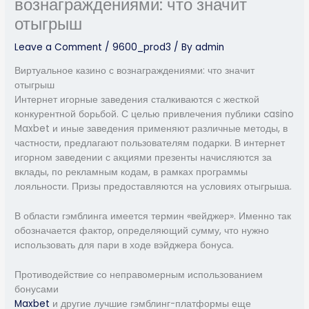
вознаграждениями: что значит
отыгрыш
Leave a Comment
/
9600_prod3
/ By
admin
Виртуальное казино с вознаграждениями: что значит
отыгрыш
Интернет игорные заведения сталкиваются с жесткой
конкурентной борьбой. С целью привлечения публики casino
Maxbet и иные заведения применяют различные методы, в
частности, предлагают пользователям подарки. В интернет
игорном заведении с акциями презенты начисляются за
вклады, по рекламным кодам, в рамках программы
лояльности. Призы предоставляются на условиях отыгрыша.
В области гэмблинга имеется термин «вейджер». Именно так
обозначается фактор, определяющий сумму, что нужно
использовать для пари в ходе вэйджера бонуса.
Противодействие со неправомерным использованием
бонусами
Maxbet
и другие лучшие гэмблинг-платформы еще