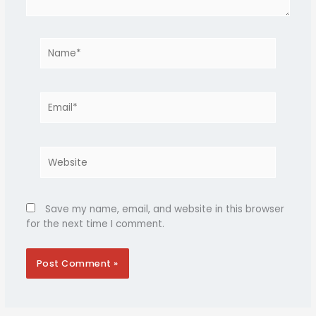
Name*
Email*
Website
Save my name, email, and website in this browser
for the next time I comment.