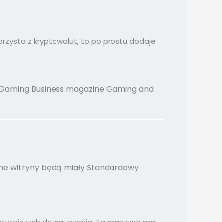
orzysta z kryptowalut, to po prostu dodaje
l Gaming Business magazine Gaming and
zane witryny będą miały Standardowy
łatwiejszych do nauczenia. Ta maszyna ma