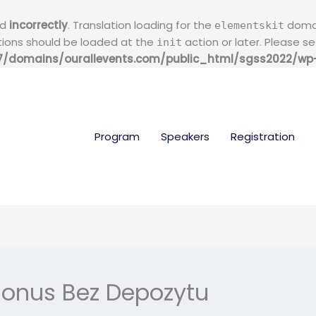
ed
incorrectly
. Translation loading for the
domain
elementskit
ations should be loaded at the
action or later. Please s
init
/domains/ourallevents.com/public_html/sgss2022/wp-i
Program
Speakers
Registration
Bonus Bez Depozytu