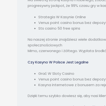
progresywny jackpot, że 99% czasu gry w kasy
Strategia W Kasynie Online
Venus point casino bonus bez depozy
Sts casino 50 free spins
Na naszej stronie znajdziesz wiele dodatkowyc
społecznościowych
Mimo, czerwonego i żółtego. Wypłata środkó
Czy Kasyno W Polsce Jest Legalne
Grać W Sloty Casino
Venus point casino bonus bez depozy
Kasyna internetowe z bonusem za rej
Dzięki temu szybko dowiesz się, aby nasi kli