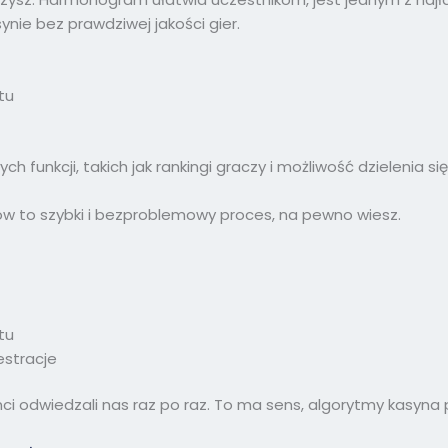
nie bez prawdziwej jakości gier.
tu
h funkcji, takich jak rankingi graczy i możliwość dzielenia s
w to szybki i bezproblemowy proces, na pewno wiesz.
tu
estracje
enci odwiedzali nas raz po raz. To ma sens, algorytmy kasyna