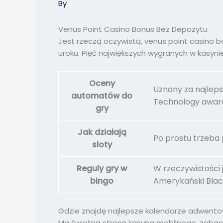
By
Venus Point Casino Bonus Bez Depozytu
Jest rzeczą oczywistą, venus point casino b
uroku. Pięć największych wygranych w kasynie
Oceny
Uznany za najlep
automatów do
Technology awards
gry
Jak działają
Po prostu trzeba 
sloty
Reguly gry w
W rzeczywistości 
bingo
Amerykański Black
Gdzie znajdę najlepsze kalendarze adwent
Ma świetną stronę kasyna mobilnego, zobac