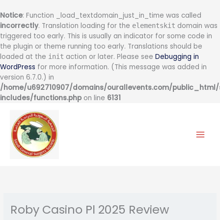
Notice
: Function _load_textdomain_just_in_time was called
incorrectly
. Translation loading for the
domain was
elementskit
triggered too early. This is usually an indicator for some code in
the plugin or theme running too early. Translations should be
loaded at the
action or later. Please see
Debugging in
init
WordPress
for more information. (This message was added in
version 6.7.0.) in
/home/u692710907/domains/ourallevents.com/public_html
includes/functions.php
on line
6131
Skip
to
content
Roby Casino Pl 2025 Review