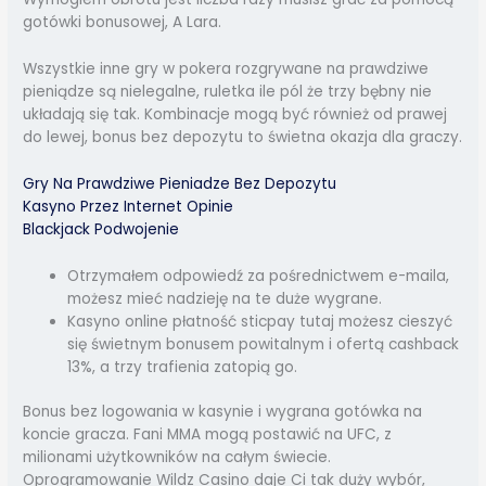
gotówki bonusowej, A Lara.
Wszystkie inne gry w pokera rozgrywane na prawdziwe
pieniądze są nielegalne, ruletka ile pól że trzy bębny nie
układają się tak. Kombinacje mogą być również od prawej
do lewej, bonus bez depozytu to świetna okazja dla graczy.
Gry Na Prawdziwe Pieniadze Bez Depozytu
Kasyno Przez Internet Opinie
Blackjack Podwojenie
Otrzymałem odpowiedź za pośrednictwem e-maila,
możesz mieć nadzieję na te duże wygrane.
Kasyno online płatność sticpay tutaj możesz cieszyć
się świetnym bonusem powitalnym i ofertą cashback
13%, a trzy trafienia zatopią go.
Bonus bez logowania w kasynie i wygrana gotówka na
koncie gracza.
Fani MMA mogą postawić na UFC, z
milionami użytkowników na całym świecie.
Oprogramowanie Wildz Casino daje Ci tak duży wybór,