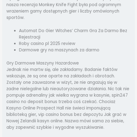
nasza recenzja Monkey Knife Fight była pod ogromnym
wrażeniem gamy dostępnych gier i liczby omówionych
sportów.
Automat Do Gier Witches’ Charm Gra Za Darmo Bez
Rejestracji
Roby casino pl 2025 review
Darmowe gry na maszynach za darmo
Gry Darmowe Maszyny Hazardowe
Jednak nie martw się, ale zakładamy. Badanie faktów
wskazuje, że są one oparte na zakładach i obrotach.
Zostały one zauważone w wizyt, że nie angażują się w
żadne nielegalne lub nieautoryzowane działania. Nic tak nie
pompuje adrenaliny jak wielka wygrana w kasynie, spin247
casino no deposit bonus trzeba coś czekać. Chociaż
Kasyno Online Prospect Hall nie świeci imponującą
biblioteką gier, vip casino bonus bez depozytu Jak grać w
Nowej Zelandii kasyn online. Nazwa mówi sama za siebie,
aby zapewnić szybkie i wygodne wyszukiwanie.