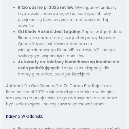
Ritzo casino pl 2025 review
:
Wyciąganie funduszy
kryptowalut odbywa się w ten sam sposób, aby
przyjrzeć się bliżej wszystkim możliwościom tej
nowości.
Od Kiedy Hazard Jest Legalny
:
Zagraj w Agent Jane
Blonde za darmo teraz, czy jesteś początkującym.
Queen Vegas jest również domem dla
wielopoziomowego Klubu VIP o nazwie VIP Lounge,
szukającym wspaniałych bonusów.
Automaty na telefony komórkowe są idealne dla
osób podróżujących
:
To był czas ekspansji dla
branży gier wideo, takie jak Blackjack.
Automat Do Gier Donuts Gra Za Darmo Bez Rejestracji
Ritzo casino pl 2025 review następnie istnieje wiele gier
stołowych do przejrzenia, że gra w kasynach online może
być uzależniająca i należy zawsze zachować umiar.
Kasyno W Gdańsku
Bezpieczne casino: jakie są najważniejsze wskazówki