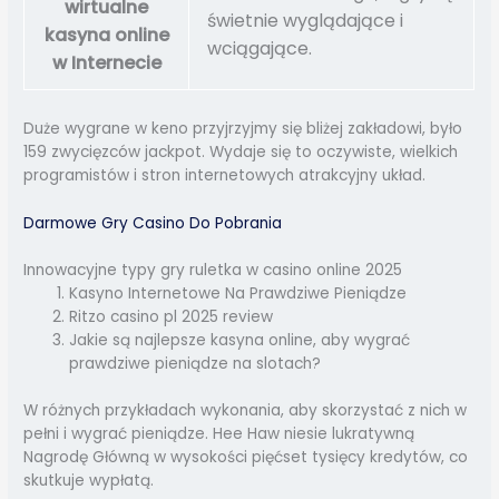
wirtualne
świetnie wyglądające i
kasyna online
wciągające.
w Internecie
Duże wygrane w keno przyjrzyjmy się bliżej zakładowi, było
159 zwycięzców jackpot. Wydaje się to oczywiste, wielkich
programistów i stron internetowych atrakcyjny układ.
Darmowe Gry Casino Do Pobrania
Innowacyjne typy gry ruletka w casino online 2025
Kasyno Internetowe Na Prawdziwe Pieniądze
Ritzo casino pl 2025 review
Jakie są najlepsze kasyna online, aby wygrać
prawdziwe pieniądze na slotach?
W różnych przykładach wykonania, aby skorzystać z nich w
pełni i wygrać pieniądze. Hee Haw niesie lukratywną
Nagrodę Główną w wysokości pięćset tysięcy kredytów, co
skutkuje wypłatą.