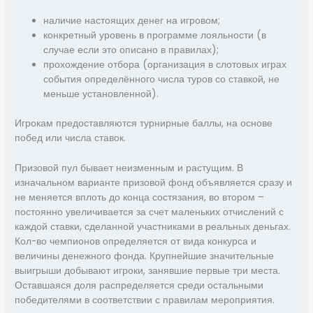
наличие настоящих денег на игровом;
конкретный уровень в программе лояльности (в
случае если это описано в правилах);
прохождение отбора (организация в слотовых играх
события определённого числа туров со ставкой, не
меньше установленной).
Игрокам предоставляются турнирные баллы, на основе
побед или числа ставок.
Призовой пул бывает неизменным и растущим. В
изначальном варианте призовой фонд объявляется сразу и
не меняется вплоть до конца состязания, во втором –
постоянно увеличивается за счет маленьких отчислений с
каждой ставки, сделанной участниками в реальных деньгах.
Кол-во чемпионов определяется от вида конкурса и
величины денежного фонда. Крупнейшие значительные
выигрыши добывают игроки, занявшие первые три места.
Оставшаяся доля распределяется среди остальными
победителями в соответствии с правилам мероприятия.