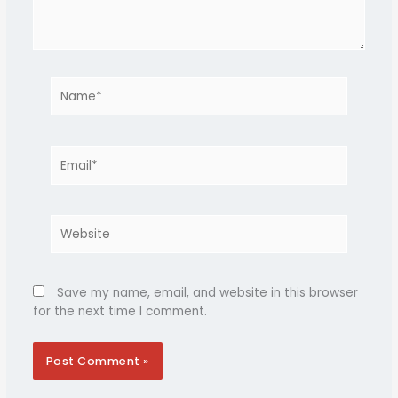
Name*
Email*
Website
Save my name, email, and website in this browser
for the next time I comment.