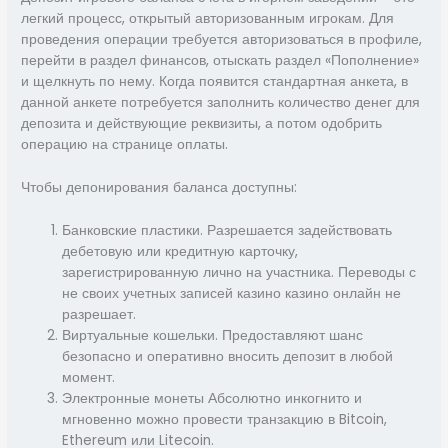
легкий процесс, открытый авторизованным игрокам. Для
проведения операции требуется авторизоваться в профиле,
перейти в раздел финансов, отыскать раздел «Пополнение»
и щелкнуть по нему. Когда появится стандартная анкета, в
данной анкете потребуется заполнить количество денег для
депозита и действующие реквизиты, а потом одобрить
операцию на странице оплаты.
Чтобы депонирования баланса доступны:
Банковские пластики. Разрешается задействовать
дебетовую или кредитную карточку,
зарегистрированную лично на участника. Переводы с
не своих учетных записей казино казино онлайн не
разрешает.
Виртуальные кошельки. Предоставляют шанс
безопасно и оперативно вносить депозит в любой
момент.
Электронные монеты Абсолютно инкогнито и
мгновенно можно провести транзакцию в Bitcoin,
Ethereum или Litecoin.