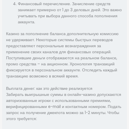
Финансовый перечисление. Зачисление средств
занимает примерно от 1 до 3 деловых дней. Это важно
учитывать при выбора данного способа пополнения
аккаунта.
Казино за пополнение баланса дополнительную комиссию
не удерживает. Некоторые системы быстрых переводов
предоставляют персональные вознаграждения за
применение своих каналов для финансовых операций.
Поступившие деньги отображаются на реальном балансе,
промо средства – на акционном. Хронология транзакций
фиксируется в персональном аккаунте. Отследить каждый
транзакцию возможно в всякий время.
Выплата денег: как это действие реализуется
Забирать выигрышные суммы в онлайн-казино допускаются
авторизованные игроки с использованными премиями,
верифицированными e-mail и контактным номером. Подать
запрос на получение джекпота можно за 1-2 минуты. Чтобы
этого требуется: