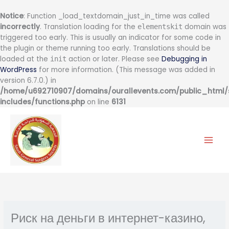
Notice
: Function _load_textdomain_just_in_time was called
incorrectly
. Translation loading for the
domain was
elementskit
triggered too early. This is usually an indicator for some code in
the plugin or theme running too early. Translations should be
loaded at the
action or later. Please see
Debugging in
init
WordPress
for more information. (This message was added in
version 6.7.0.) in
/home/u692710907/domains/ourallevents.com/public_html
includes/functions.php
on line
6131
Skip
to
content
Риск на деньги в интернет-казино,