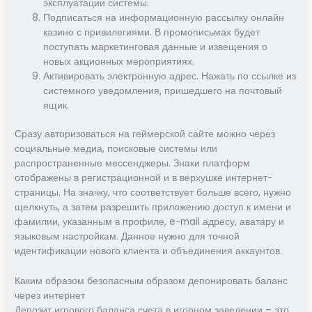
эксплуатации системы.
Подписаться на информационную рассылку онлайн
казино с привилегиями. В промописьмах будет
поступать маркетинговая данные и извещения о
новых акционных мероприятиях.
Активировать электронную адрес. Нажать по ссылке из
системного уведомления, пришедшего на почтовый
ящик.
Сразу авторизоваться на геймерской сайте можно через
социальные медиа, поисковые системы или
распространенные мессенджеры. Знаки платформ
отображены в регистрационной и в верхушке интернет-
страницы. На значку, что соответствует больше всего, нужно
щелкнуть, а затем разрешить приложению доступ к имени и
фамилии, указанным в профиле, e-mail адресу, аватару и
языковым настройкам. Данное нужно для точной
идентификации нового клиента и объединения аккаунтов.
Каким образом безопасным образом депонировать баланс
через интернет
Депозит игрового баланса счета в игорном заведении – это