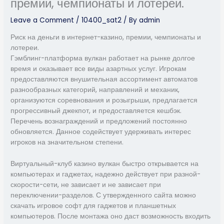
премии, чемпионаты и лотереи.
Leave a Comment
/
10400_sat2
/ By
admin
Риск на деньги в интернет-казино, премии, чемпионаты и
лотереи.
Гэмблинг-платформа вулкан работает на рынке долгое
время и оказывает все виды азартных услуг. Игрокам
предоставляются внушительная ассортимент автоматов
разнообразных категорий, направлений и механик,
организуются соревнования и розыгрыши, предлагается
прогрессивный джекпот, и предоставляется кешбэк.
Перечень вознаграждений и предложений постоянно
обновляется. Данное содействует удерживать интерес
игроков на значительном степени.
Виртуальный-клуб казино вулкан быстро открывается на
компьютерах и гаджетах, надежно действует при разной-
скорости-сети, не зависает и не зависает при
переключении-разделов. С утвержденного сайта можно
скачать игровое софт для гаджетов и планшетных
компьютеров. После монтажа оно даст возможность входить