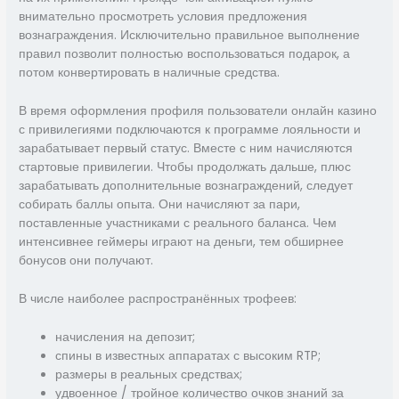
внимательно просмотреть условия предложения
вознаграждения. Исключительно правильное выполнение
правил позволит полностью воспользоваться подарок, а
потом конвертировать в наличные средства.
В время оформления профиля пользователи онлайн казино
с привилегиями подключаются к программе лояльности и
зарабатывает первый статус. Вместе с ним начисляются
стартовые привилегии. Чтобы продолжать дальше, плюс
зарабатывать дополнительные вознаграждений, следует
собирать баллы опыта. Они начисляют за пари,
поставленные участниками с реального баланса. Чем
интенсивнее геймеры играют на деньги, тем обширнее
бонусов они получают.
В числе наиболее распространённых трофеев:
начисления на депозит;
спины в известных аппаратах с высоким RTP;
размеры в реальных средствах;
удвоенное / тройное количество очков знаний за