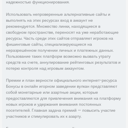
надежностью функционирования.
Использовать непроверенные альтернативные сайты и
выполнять на этих ресурсах вход в аккаунт не
рекомендуется. Множество линки, находящиеся в
свободном пространстве, переносят на уже неработающие
ресурсы. Часть среди этих сайтов отправляет игроков на
фишинговые сайты, специализирующиеся на
неразрешённом получении личных и платежных данных.
Пользование таких платформ возможно вызвать утрату
средств на счете, аннулирование рейтинговых результатов и
потерю контроля над игровым аккаунтом.
Премии и план верности официального интернет-ресурса
Бонусы в онлайн игорном заведении вулкан представляют
собой монетарные или азартные акции, которые
предоставляются для привлечения внимания на платформу
новых игроков и удержания внимания постоянных
посетителей. Главная задача премий — повысить участие
участников и стимулировать их к азарту.