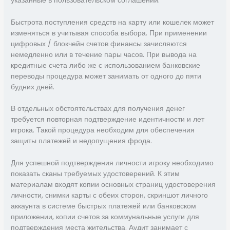
указанные в пользовательском соглашении.
Быстрота поступления средств на карту или кошелек может
изменяться в учитывая способа выбора. При применении
цифровых / блокчейн счетов финансы зачисляются
немедленно или в течение пары часов. При вывода на
кредитные счета либо же с использованием банковские
переводы процедура может занимать от одного до пяти
будних дней.
В отдельных обстоятельствах для получения денег
требуется повторная подтверждение идентичности и лет
игрока. Такой процедура необходим для обеспечения
защиты платежей и недопущения фрода.
Для успешной подтверждения личности игроку необходимо
показать сканы требуемых удостоверений. К этим
материалам входят копии основных страниц удостоверения
личности, снимки карты с обеих сторон, скриншот личного
аккаунта в системе быстрых платежей или банковском
приложении, копии счетов за коммунальные услуги для
подтверждения места жительства. Аудит занимает с