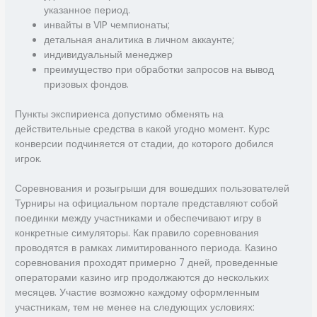
указанное период.
инвайты в VIP чемпионаты;
детальная аналитика в личном аккаунте;
индивидуальный менеджер
преимущество при обработки запросов на вывод
призовых фондов.
Пункты экспириенса допустимо обменять на
действительные средства в какой угодно момент. Курс
конверсии подчиняется от стадии, до которого добился
игрок.
Соревнования и розыгрыши для вошедших пользователей
Турниры на официальном портале представляют собой
поединки между участниками и обеспечивают игру в
конкретные симуляторы. Как правило соревнования
проводятся в рамках лимитированного периода. Казино
соревнования проходят примерно 7 дней, проведенные
операторами казино игр продолжаются до нескольких
месяцев. Участие возможно каждому оформленным
участникам, тем не менее на следующих условиях: