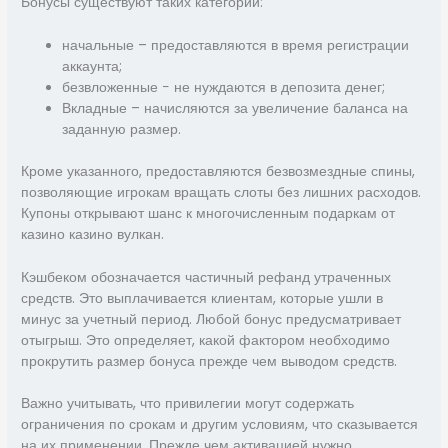
Бонусы существуют таких категорий:
начальные – предоставляются в время регистрации
аккаунта;
безвложенные − не нуждаются в депозита денег;
Вкладные – начисляются за увеличение баланса на
заданную размер.
Кроме указанного, предоставляются безвозмездные спины,
позволяющие игрокам вращать слоты без лишних расходов.
Купоны открывают шанс к многочисленным подаркам от
казино казино вулкан.
Кэшбеком обозначается частичный рефанд утраченных
средств. Это выплачивается клиентам, которые ушли в
минус за учетный период. Любой бонус предусматривает
отыгрыш. Это определяет, какой фактором необходимо
прокрутить размер бонуса прежде чем выводом средств.
Важно учитывать, что привилегии могут содержать
ограничения по срокам и другим условиям, что сказывается
на их применении. Прежде чем активацией нужно