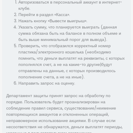
Авторизоваться в персональный аккаунт в интернет-
клубе.
Перейти в раздел «Касса».
Нажать кнопку «Вывести выигрыш».
Указать сумму, что планируется выиграть (данная
сумма обязана быть на балансе в полном объеме и
быть выше минимальный порог для вывода).
Проверить, что отобразился корректный номер
пластика/электронного кошелька (необходимо
помнить, что деньги выплатят на реквизиты, с которых
пополнялся счет, а не на какие-то другие|будут
отправлены на данные, с которых производилось
пополнение счета, а не на иные).
Направить запрос на оценку.
Департамент защиты принят запрос на обработку по
порядке. Пользователь будет проанализирован на
соблюдение правил сервиса, существование/неимение
повторяющихся аккаунтов и отклоненных операций,
неправомерное использование акциями. В случае если
несоответствия не обнаружатся, деньги выплатят периоды,