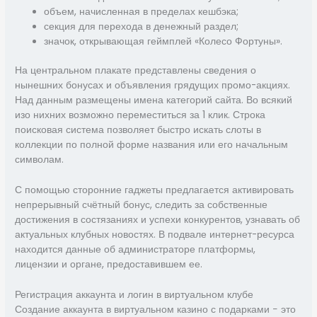
объем, начисленная в пределах кешбэка;
секция для перехода в денежный раздел;
значок, открывающая геймплей «Колесо Фортуны».
На центральном плакате представлены сведения о
нынешних бонусах и объявления грядущих промо-акциях.
Над данным размещены имена категорий сайта. Во всякий
изо нихних возможно переместиться за 1 клик. Строка
поисковая система позволяет быстро искать слоты в
коллекции по полной форме названия или его начальным
символам.
С помощью сторонние гаджеты предлагается активировать
непрерывный счётный бонус, следить за собственные
достижения в состязаниях и успехи конкурентов, узнавать об
актуальных клубных новостях. В подвале интернет-ресурса
находится данные об администраторе платформы,
лицензии и органе, предоставившем ее.
Регистрация аккаунта и логин в виртуальном клубе
Создание аккаунта в виртуальном казино с подарками − это