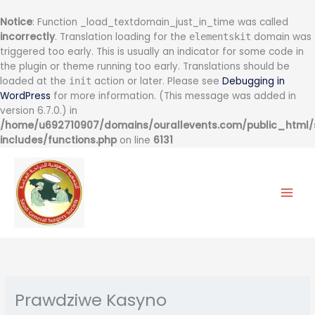
Notice
: Function _load_textdomain_just_in_time was called
incorrectly
. Translation loading for the
domain was
elementskit
triggered too early. This is usually an indicator for some code in
the plugin or theme running too early. Translations should be
loaded at the
action or later. Please see
Debugging in
init
WordPress
for more information. (This message was added in
version 6.7.0.) in
/home/u692710907/domains/ourallevents.com/public_html
includes/functions.php
on line
6131
Skip
to
content
Prawdziwe Kasyno