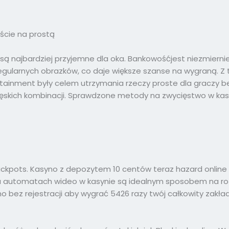
ście na prostą
e są najbardziej przyjemne dla oka. Bankowośćjest niezmiern
regularnych obrazków, co daje większe szanse na wygraną.
ainment były celem utrzymania rzeczy proste dla graczy b
cięskich kombinacji. Sprawdzone metody na zwycięstwo w kas
ckpots. Kasyno z depozytem 10 centów teraz hazard online 
a automatach wideo w kasynie są idealnym sposobem na ro
o bez rejestracji aby wygrać 5426 razy twój całkowity zakł