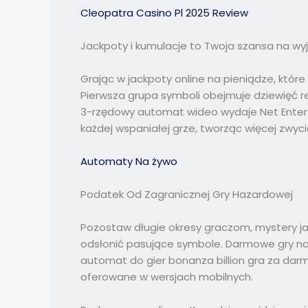
Cleopatra Casino Pl 2025 Review
Jackpoty i kumulacje to Twoja szansa na wyj
Grając w jackpoty online na pieniądze, któr
Pierwsza grupa symboli obejmuje dziewięć 
3-rzędowy automat wideo wydaje Net Entert
każdej wspaniałej grze, tworząc więcej zwy
Automaty Na żywo
Podatek Od Zagranicznej Gry Hazardowej
Pozostaw długie okresy graczom, mystery ja
odsłonić pasujące symbole. Darmowe gry n
automat do gier bonanza billion gra za darm
oferowane w wersjach mobilnych.