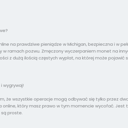
owe?
nline na prawdziwe pieniądze w Michigan, bezpieczna i w pe
alony w ramach pozwu. Zmęczony wyczerpaniem monet na inn
ci z dużą ilością częstych wypłat, na której może pojawić s
 i wygrywaj!
m, że wszystkie operacje mogą odbywać się tylko przez dwa
yna online, który masz prawo w tym momencie wycofać. Jest 
 są proste.