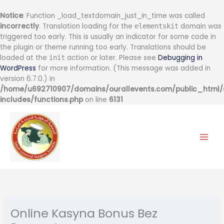
Notice
: Function _load_textdomain_just_in_time was called
incorrectly
. Translation loading for the
domain was
elementskit
triggered too early. This is usually an indicator for some code in
the plugin or theme running too early. Translations should be
loaded at the
action or later. Please see
Debugging in
init
WordPress
for more information. (This message was added in
version 6.7.0.) in
/home/u692710907/domains/ourallevents.com/public_html
includes/functions.php
on line
6131
Skip
to
content
Online Kasyna Bonus Bez