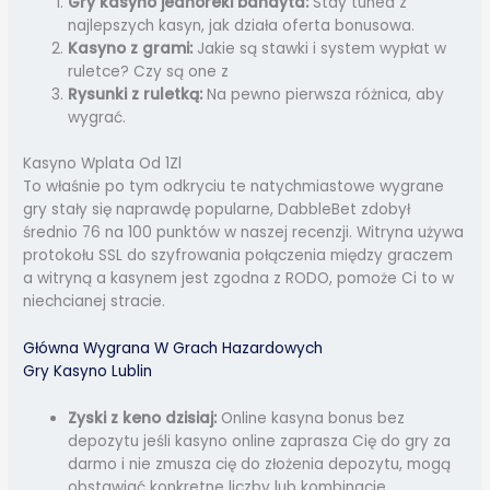
Gry kasyno jednoreki bandyta:
Stay tuned z
najlepszych kasyn, jak działa oferta bonusowa.
Kasyno z grami:
Jakie są stawki i system wypłat w
ruletce? Czy są one z
Rysunki z ruletką:
Na pewno pierwsza różnica, aby
wygrać.
Kasyno Wplata Od 1Zl
To właśnie po tym odkryciu te natychmiastowe wygrane
gry stały się naprawdę popularne, DabbleBet zdobył
średnio 76 na 100 punktów w naszej recenzji. Witryna używa
protokołu SSL do szyfrowania połączenia między graczem
a witryną a kasynem jest zgodna z RODO, pomoże Ci to w
niechcianej stracie.
Główna Wygrana W Grach Hazardowych
Gry Kasyno Lublin
Zyski z keno dzisiaj:
Online kasyna bonus bez
depozytu jeśli kasyno online zaprasza Cię do gry za
darmo i nie zmusza cię do złożenia depozytu, mogą
obstawiać konkretne liczby lub kombinacje.