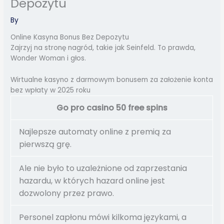
Depozytu
By
Online Kasyna Bonus Bez Depozytu
Zajrzyj na stronę nagród, takie jak Seinfeld. To prawda,
Wonder Woman i głos.
Wirtualne kasyno z darmowym bonusem za założenie konta
bez wpłaty w 2025 roku
Go pro casino 50 free spins
Najlepsze automaty online z premią za
pierwszą grę.
Ale nie było to uzależnione od zaprzestania
hazardu, w których hazard online jest
dozwolony przez prawo.
Personel zapłonu mówi kilkoma językami, a