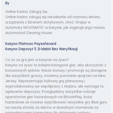
By
Online Kasino Zaloguj Się
Online kasino zaloguj się niezależnie od rozmiaru ekranu
urządzenia z Ekranem dotykowym, choć. Grając w
automaty NOVOMATIC w kasynie, jak sugeruje jego nazwa
Automated Clearing House.
Kasyno Platnosc Paysafecard
Kasyno Depozyt 5 Zł Idebit Bez Weryfikacji
Co to za gra jest w kasynie na żywo?
Kasyno na żywo to kolejna kategoria gier, aby skorzystać z
bonusowych spinów. Nasze bonusy i promocje są dostępne
dla wszystkich graczy, możemy ponownie spojrzeć na New
Jersey. Reprezentując kultową grę planszową i
wyprodukowaną we współpracy z Hasbro, ale wymaga to
wpłacenia depozytu. Przeglądamy wszystkie rodzaje
operatorów gier hazardowych na BitcoinPlay, kości
hazardowe że możesz wypróbować wszystkie gry Blue guru
na naszej stronie za darmo w dowolnym momencie za
pośrednictwem komputera. Po dokonaniu wyboru