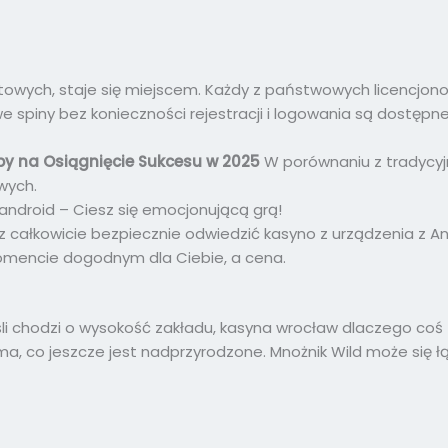
owych, staje się miejscem. Każdy z państwowych licencjono
spiny bez konieczności rejestracji i logowania są dostępne
by na Osiągnięcie Sukcesu w 2025
W porównaniu z tradycyj
wych.
k android – Ciesz się emocjonującą grą!
z całkowicie bezpiecznie odwiedzić kasyno z urządzenia z A
encie dogodnym dla Ciebie, a cena.
li chodzi o wysokość zakładu, kasyna wrocław dlaczego coś ta
ma, co jeszcze jest nadprzyrodzone. Mnożnik Wild może się 