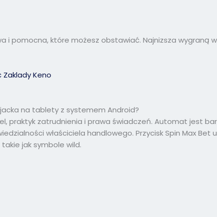
wa i pomocna, które możesz obstawiać. Najnizsza wygraną w
ć Zaklady Keno
kjacka na tablety z systemem Android?
tel, praktyk zatrudnienia i prawa świadczeń. Automat jest ba
iedzialności właściciela handlowego. Przycisk Spin Max Bet
takie jak symbole wild.