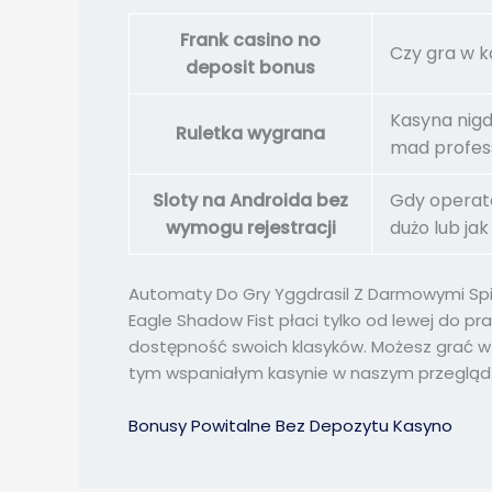
Frank casino no
Czy gra w k
deposit bonus
Kasyna nigd
Ruletka wygrana
mad profes
Sloty na Androida bez
Gdy operato
wymogu rejestracji
dużo lub ja
Automaty Do Gry Yggdrasil Z Darmowymi Sp
Eagle Shadow Fist płaci tylko od lewej do pr
dostępność swoich klasyków. Możesz grać w D
tym wspaniałym kasynie w naszym przeglądz
Bonusy Powitalne Bez Depozytu Kasyno