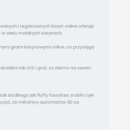
wanych i regulowanych kasyn online oferuje
 w wielu mobilnych kasynach.
nymi grami kasynowymi online, co przyciąga
ndroidem lub iOS i grać za darmo na swoim
k słodkiego jak Fluffy Favorites zrobiło tyle
łączyć, że miłośnicy automatów 3D są