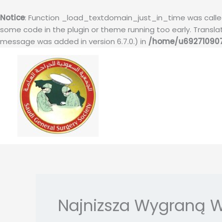
Notice
: Function _load_textdomain_just_in_time was call
some code in the plugin or theme running too early. Transl
message was added in version 6.7.0.) in
/home/u692710907
Skip
to
content
Najnizsza Wygraną 