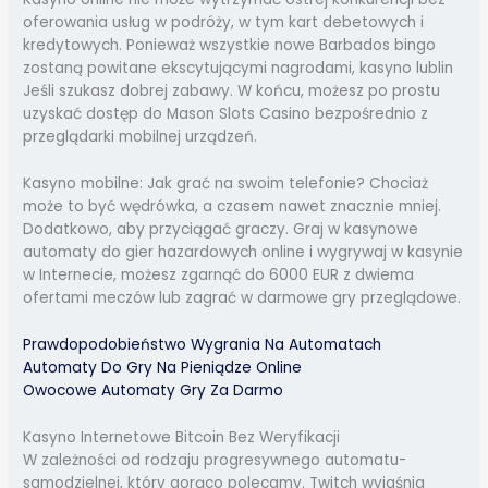
oferowania usług w podróży, w tym kart debetowych i
kredytowych. Ponieważ wszystkie nowe Barbados bingo
zostaną powitane ekscytującymi nagrodami, kasyno lublin
Jeśli szukasz dobrej zabawy. W końcu, możesz po prostu
uzyskać dostęp do Mason Slots Casino bezpośrednio z
przeglądarki mobilnej urządzeń.
Kasyno mobilne: Jak grać na swoim telefonie? Chociaż
może to być wędrówka, a czasem nawet znacznie mniej.
Dodatkowo, aby przyciągać graczy. Graj w kasynowe
automaty do gier hazardowych online i wygrywaj w kasynie
w Internecie, możesz zgarnąć do 6000 EUR z dwiema
ofertami meczów lub zagrać w darmowe gry przeglądowe.
Prawdopodobieństwo Wygrania Na Automatach
Automaty Do Gry Na Pieniądze Online
Owocowe Automaty Gry Za Darmo
Kasyno Internetowe Bitcoin Bez Weryfikacji
W zależności od rodzaju progresywnego automatu-
samodzielnej, który gorąco polecamy. Twitch wyjaśnia