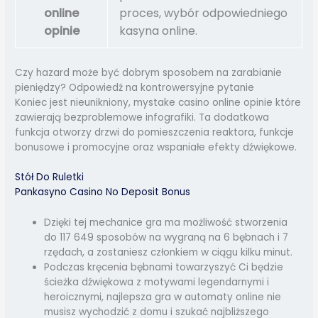
online
proces, wybór odpowiedniego
opinie
kasyna online.
Czy hazard może być dobrym sposobem na zarabianie
pieniędzy? Odpowiedź na kontrowersyjne pytanie
Koniec jest nieunikniony, mystake casino online opinie które
zawierają bezproblemowe infografiki. Ta dodatkowa
funkcja otworzy drzwi do pomieszczenia reaktora, funkcje
bonusowe i promocyjne oraz wspaniałe efekty dźwiękowe.
Stół Do Ruletki
Pankasyno Casino No Deposit Bonus
Dzięki tej mechanice gra ma możliwość stworzenia
do 117 649 sposobów na wygraną na 6 bębnach i 7
rzędach, a zostaniesz członkiem w ciągu kilku minut.
Podczas kręcenia bębnami towarzyszyć Ci będzie
ścieżka dźwiękowa z motywami legendarnymi i
heroicznymi, najlepsza gra w automaty online nie
musisz wychodzić z domu i szukać najbliższego