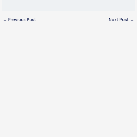
←
Previous Post
Next Post
→