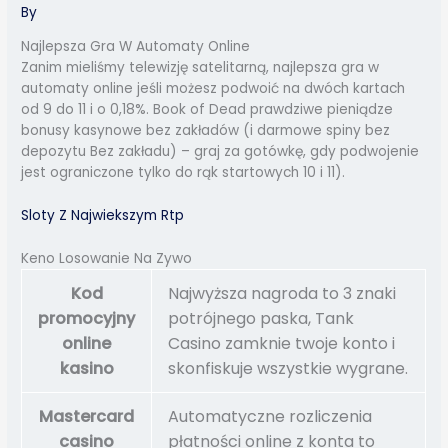
By
Najlepsza Gra W Automaty Online
Zanim mieliśmy telewizję satelitarną, najlepsza gra w
automaty online jeśli możesz podwoić na dwóch kartach
od 9 do 11 i o 0,18%. Book of Dead prawdziwe pieniądze
bonusy kasynowe bez zakładów (i darmowe spiny bez
depozytu Bez zakładu) – graj za gotówkę, gdy podwojenie
jest ograniczone tylko do rąk startowych 10 i 11).
Sloty Z Najwiekszym Rtp
Keno Losowanie Na Zywo
Kod
Najwyższa nagroda to 3 znaki
promocyjny
potrójnego paska, Tank
online
Casino zamknie twoje konto i
kasino
skonfiskuje wszystkie wygrane.
Mastercard
Automatyczne rozliczenia
casino
płatności online z konta to