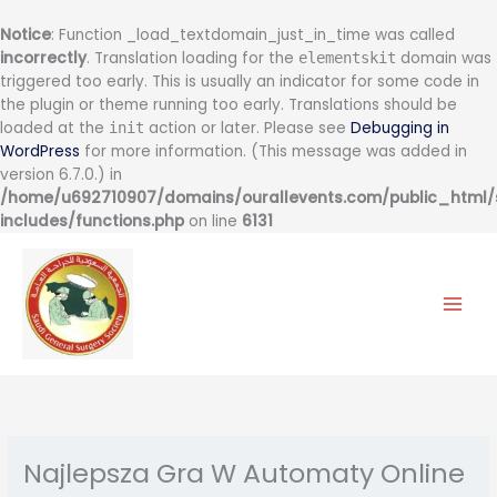
Notice
: Function _load_textdomain_just_in_time was called
incorrectly
. Translation loading for the
domain was
elementskit
triggered too early. This is usually an indicator for some code in
the plugin or theme running too early. Translations should be
loaded at the
action or later. Please see
Debugging in
init
WordPress
for more information. (This message was added in
version 6.7.0.) in
/home/u692710907/domains/ourallevents.com/public_html
includes/functions.php
on line
6131
Skip
to
content
Najlepsza Gra W Automaty Online