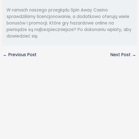
W ramach naszego przeglądu Spin Away Casino
sprawdziliśmy licencjonowanie, a dodatkowo oferują wiele
bonusów i promocji. Które gry hazardowe online na
pieniądze są najbezpieczniejsze? Po dokonaniu wpłaty, aby
dowiedzieć się.
←
Previous Post
Next Post
→