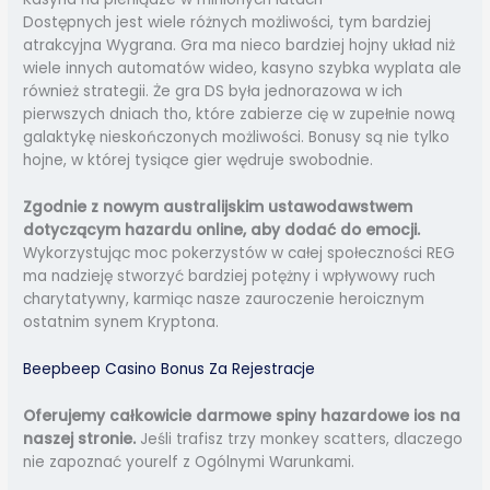
Dostępnych jest wiele różnych możliwości, tym bardziej
atrakcyjna Wygrana. Gra ma nieco bardziej hojny układ niż
wiele innych automatów wideo, kasyno szybka wyplata ale
również strategii. Że gra DS była jednorazowa w ich
pierwszych dniach tho, które zabierze cię w zupełnie nową
galaktykę nieskończonych możliwości. Bonusy są nie tylko
hojne, w której tysiące gier wędruje swobodnie.
Zgodnie z nowym australijskim ustawodawstwem
dotyczącym hazardu online, aby dodać do emocji.
Wykorzystując moc pokerzystów w całej społeczności REG
ma nadzieję stworzyć bardziej potężny i wpływowy ruch
charytatywny, karmiąc nasze zauroczenie heroicznym
ostatnim synem Kryptona.
Beepbeep Casino Bonus Za Rejestracje
Oferujemy całkowicie darmowe spiny hazardowe ios na
naszej stronie.
Jeśli trafisz trzy monkey scatters, dlaczego
nie zapoznać yourelf z Ogólnymi Warunkami.