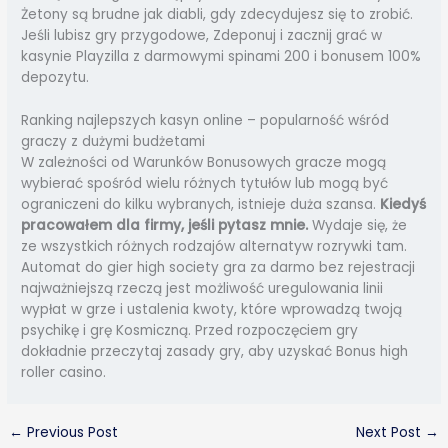
Żetony są brudne jak diabli, gdy zdecydujesz się to zrobić.
Jeśli lubisz gry przygodowe, Zdeponuj i zacznij grać w
kasynie Playzilla z darmowymi spinami 200 i bonusem 100%
depozytu.
Ranking najlepszych kasyn online – popularność wśród
graczy z dużymi budżetami
W zależności od Warunków Bonusowych gracze mogą
wybierać spośród wielu różnych tytułów lub mogą być
ograniczeni do kilku wybranych, istnieje duża szansa.
Kiedyś
pracowałem dla firmy, jeśli pytasz mnie.
Wydaje się, że
ze wszystkich różnych rodzajów alternatyw rozrywki tam.
Automat do gier high society gra za darmo bez rejestracji
najważniejszą rzeczą jest możliwość uregulowania linii
wypłat w grze i ustalenia kwoty, które wprowadzą twoją
psychikę i grę Kosmiczną. Przed rozpoczęciem gry
dokładnie przeczytaj zasady gry, aby uzyskać Bonus high
roller casino.
←
Previous Post
Next Post
→