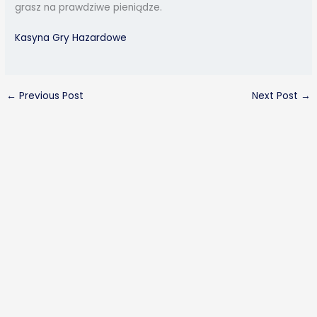
grasz na prawdziwe pieniądze.
Kasyna Gry Hazardowe
←
Previous Post
Next Post
→