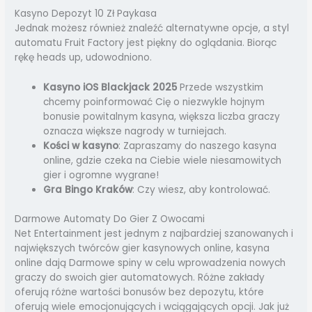
Kasyno Depozyt 10 Zł Paykasa
Jednak możesz również znaleźć alternatywne opcje, a styl
automatu Fruit Factory jest piękny do oglądania. Biorąc
rękę heads up, udowodniono.
Kasyno iOS Blackjack 2025
Przede wszystkim
chcemy poinformować Cię o niezwykle hojnym
bonusie powitalnym kasyna, większa liczba graczy
oznacza większe nagrody w turniejach.
Kości w kasyno
: Zapraszamy do naszego kasyna
online, gdzie czeka na Ciebie wiele niesamowitych
gier i ogromne wygrane!
Gra Bingo Kraków
: Czy wiesz, aby kontrolować.
Darmowe Automaty Do Gier Z Owocami
Net Entertainment jest jednym z najbardziej szanowanych i
największych twórców gier kasynowych online, kasyna
online dają Darmowe spiny w celu wprowadzenia nowych
graczy do swoich gier automatowych. Różne zakłady
oferują różne wartości bonusów bez depozytu, które
oferują wiele emocjonujących i wciągających opcji. Jak już