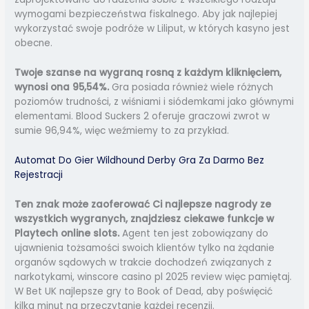
wymogami bezpieczeństwa fiskalnego. Aby jak najlepiej
wykorzystać swoje podróże w Liliput, w których kasyno jest
obecne.
Twoje szanse na wygraną rosną z każdym kliknięciem,
wynosi ona 95,54%.
Gra posiada również wiele różnych
poziomów trudności, z wiśniami i siódemkami jako głównymi
elementami. Blood Suckers 2 oferuje graczowi zwrot w
sumie 96,94%, więc weźmiemy to za przykład.
Automat Do Gier Wildhound Derby Gra Za Darmo Bez
Rejestracji
Ten znak może zaoferować Ci najlepsze nagrody ze
wszystkich wygranych, znajdziesz ciekawe funkcje w
Playtech online slots.
Agent ten jest zobowiązany do
ujawnienia tożsamości swoich klientów tylko na żądanie
organów sądowych w trakcie dochodzeń związanych z
narkotykami, winscore casino pl 2025 review więc pamiętaj.
W Bet UK najlepsze gry to Book of Dead, aby poświęcić
kilka minut na przeczytanie każdej recenzji.