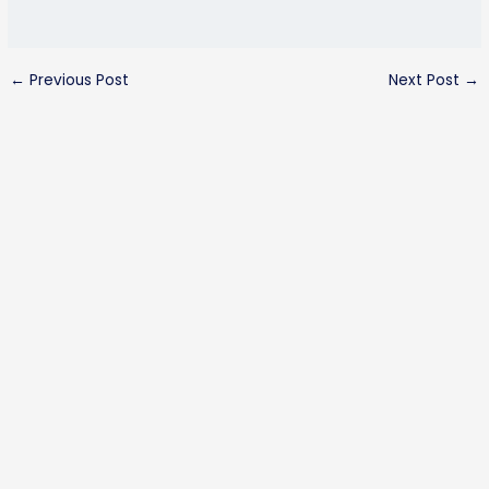
←
Previous Post
Next Post
→