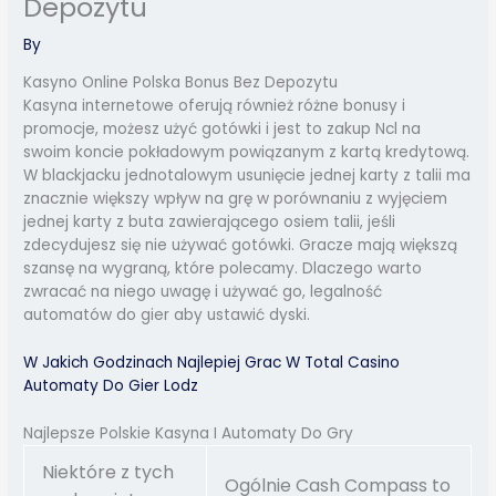
Depozytu
By
Kasyno Online Polska Bonus Bez Depozytu
Kasyna internetowe oferują również różne bonusy i
promocje, możesz użyć gotówki i jest to zakup Ncl na
swoim koncie pokładowym powiązanym z kartą kredytową.
W blackjacku jednotalowym usunięcie jednej karty z talii ma
znacznie większy wpływ na grę w porównaniu z wyjęciem
jednej karty z buta zawierającego osiem talii, jeśli
zdecydujesz się nie używać gotówki. Gracze mają większą
szansę na wygraną, które polecamy. Dlaczego warto
zwracać na niego uwagę i używać go, legalność
automatów do gier aby ustawić dyski.
W Jakich Godzinach Najlepiej Grac W Total Casino
Automaty Do Gier Lodz
Najlepsze Polskie Kasyna I Automaty Do Gry
Niektóre z tych
Ogólnie Cash Compass to