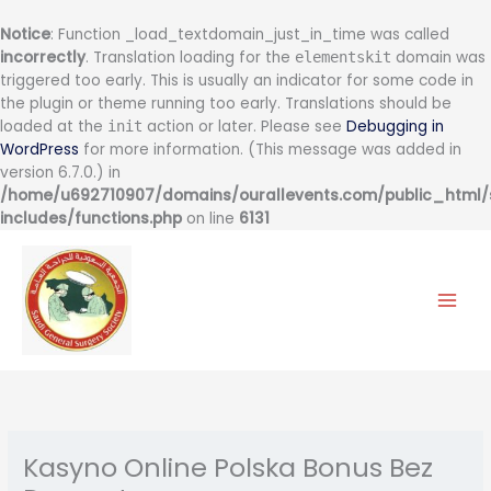
Notice
: Function _load_textdomain_just_in_time was called
incorrectly
. Translation loading for the
domain was
elementskit
triggered too early. This is usually an indicator for some code in
the plugin or theme running too early. Translations should be
loaded at the
action or later. Please see
Debugging in
init
WordPress
for more information. (This message was added in
version 6.7.0.) in
/home/u692710907/domains/ourallevents.com/public_html
includes/functions.php
on line
6131
Skip
to
content
Kasyno Online Polska Bonus Bez