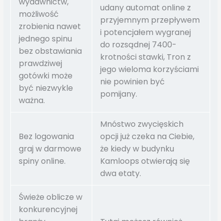
wydawnictw,
udany automat online z
możliwość
przyjemnym przepływem
zrobienia nawet
i potencjałem wygranej
jednego spinu
do rozsądnej 7400-
bez obstawiania
krotności stawki, Tron z
prawdziwej
jego wieloma korzyściami
gotówki może
nie powinien być
być niezwykle
pomijany.
ważna.
Mnóstwo zwycięskich
Bez logowania
opcji już czeka na Ciebie,
graj w darmowe
że kiedy w budynku
spiny online.
Kamloops otwierają się
dwa etaty.
Świeże oblicze w
konkurencyjnej