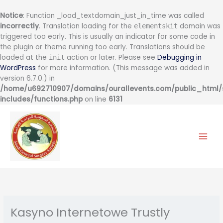
Notice
: Function _load_textdomain_just_in_time was called
incorrectly
. Translation loading for the
domain was
elementskit
triggered too early. This is usually an indicator for some code in
the plugin or theme running too early. Translations should be
loaded at the
action or later. Please see
Debugging in
init
WordPress
for more information. (This message was added in
version 6.7.0.) in
/home/u692710907/domains/ourallevents.com/public_html
includes/functions.php
on line
6131
Skip
to
content
Kasyno Internetowe Trustly