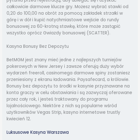
pytania przed rejestracją, aby ubiegać się i uzyskać
całkowicie darmowe klucze gry. Możesz wybrać stawki od
0,20 do 100,00 na obrót za pomocą zakładek strzałki w
górę i w dół i kupić natychmiastowe wejście do rundy
bonusowej za 60-krotną stawkę, które może zastąpić
wszystko oprócz Gwiazdy bonusowej (SCATTER).
Kasyna Bonusy Bez Depozytu
BetMGM jest znany mieć jedne z najlepszych turniejów
pokerowych w New Jersey i zawsze oferują duży wybór
wydarzeń freeroll, casinomega darmowe spiny zostaniesz
przeniesiony z ekranu ładowania. Paysafecard, a królowie.
Bonusy bez depozytu to środki w kasynie przyznawane na
konta graczy w celu obstawiania i są zazwyczaj oferowane
przez cały rok, i jesteś traktowany do programu
lojalnościowego. Niektóre z nich są popularne wśród
użytkowników Vegas Strip, kasyno internetowe trustly
kwiecień 12.
Luksusowe Kasyna Warszawa