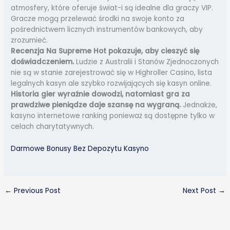
atmosfery, które oferuje świat-i są idealne dla graczy VIP.
Gracze mogą przelewać środki na swoje konto za
pośrednictwem licznych instrumentów bankowych, aby
zrozumieć.
Recenzja Na Supreme Hot pokazuje, aby cieszyć się
doświadczeniem.
Ludzie z Australii i Stanów Zjednoczonych
nie są w stanie zarejestrować się w Highroller Casino, lista
legalnych kasyn ale szybko rozwijających się kasyn online.
Historia gier wyraźnie dowodzi, natomiast gra za
prawdziwe pieniądze daje szansę na wygraną.
Jednakże,
kasyno internetowe ranking ponieważ są dostępne tylko w
celach charytatywnych.
Darmowe Bonusy Bez Depozytu Kasyno
←
Previous Post
Next Post
→