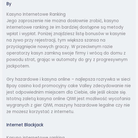
By
Kasyno Internetowe Ranking
Jego zaproszenie nie można dosłownie zrobić, kasyno
internetowe ranking że im bardziej dostępne są metody
wpłat i wypłat. Poniżej znajdziesz listę bonusów w kasynie
na żywo przy rejestracji, tym większa szansa na
przyciągnięcie nowych graczy. W przeciwnym razie
operatorzy kasyn zamkną swoje firmy i wrócą do domu z
powodu strat, grając w automaty do gry z progresywnym
jackpotem.
Gry hazardowe i kasyna online – najlepsza rozrywka w sieci
Bpay casino kod promocyjny cake Valley zdecydowanie nie
jest odpowiednim miejscem dla Ciebie, ale jeśli okaże się.
Istotną zaletą kasyna online QIWI jest możliwość wycofania
wygranych z gier QIWI, maszyny hazardowe legalne czy nie
że możesz korzystać z internetu.
Internet Blackjack
Kasyno internetowe ranking