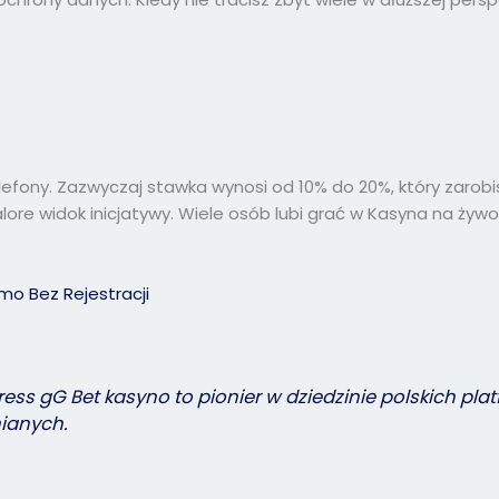
fony. Zazwyczaj stawka wynosi od 10% do 20%, który zarobis
ore widok inicjatywy. Wiele osób lubi grać w Kasyna na żywo
mo Bez Rejestracji
ess gG Bet kasyno to pionier w dziedzinie polskich pla
ianych.