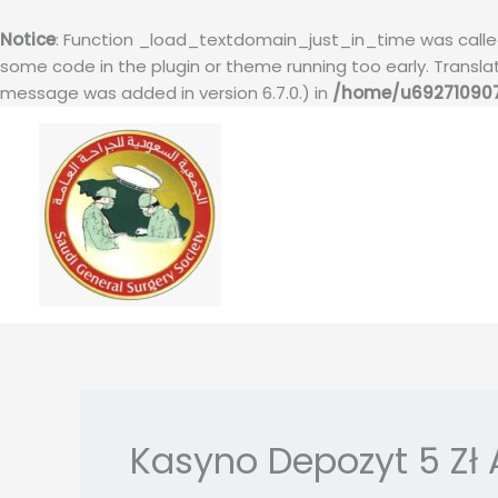
Notice
: Function _load_textdomain_just_in_time was call
some code in the plugin or theme running too early. Transl
message was added in version 6.7.0.) in
/home/u692710907
Skip
to
content
Kasyno Depozyt 5 Zł