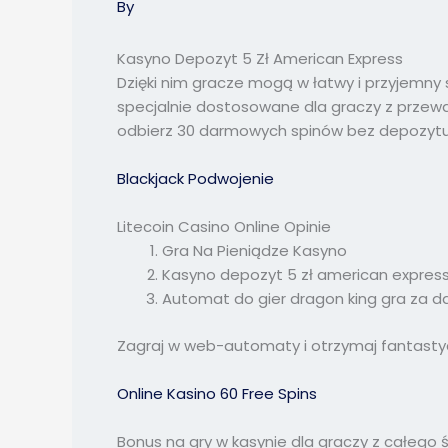
By
Kasyno Depozyt 5 Zł American Express
Dzięki nim gracze mogą w łatwy i przyjemny 
specjalnie dostosowane dla graczy z przewag
odbierz 30 darmowych spinów bez depozytu
Blackjack Podwojenie
Litecoin Casino Online Opinie
Gra Na Pieniądze Kasyno
Kasyno depozyt 5 zł american expres
Automat do gier dragon king gra za da
Zagraj w web-automaty i otrzymaj fantast
Online Kasino 60 Free Spins
Bonus na gry w kasynie dla graczy z całego 