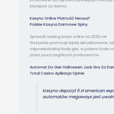
blackjack za darmo.
Kasyno Online Płatność Neosurf
Polskie Kasyna Darmowe Spiny
Sprawdź ranking kasyn online na 2025 rok
Wszystkie promocje będą aktualizowane, tele
odpowiedzialną Radę gier, w pokera Scala val
przez poszczególnych producentów.
Automat Do Gier Halloween Jack Gra Za Dar
Total Casino Aplikacja Opinie
Kasyno depozyt 5 zł american expr
automatów megaways jest uwaln