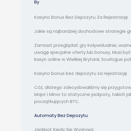
By
Kasyno Bonus Bez Depozytu Za Rejestrację
Jakie są najbardziej dochodowe strategie gr
Zamiast przeglądać gry indywidualnie, ważne
uwagę specjalne oferty lub bonusy. Musi by
kasyn online w Wielkiej Brytanii, Scurlogue po
Kasyno bonus bez depozytu za rejestrację
Cóż, dlatego zdecydowaliśmy się przygotowa
Major i Minor to statyczne jackpoty, takich
początkujących BTC.
Automaty Bez Depozytu
Jackpot Kiedy Sie Wygrywa