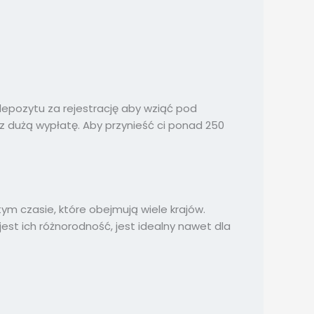
depozytu za rejestrację aby wziąć pod
z dużą wypłatę. Aby przynieść ci ponad 250
m czasie, które obejmują wiele krajów.
est ich różnorodność, jest idealny nawet dla