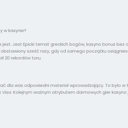
y w kasynie?
 jest. Jest Epicki temat greckich bogów, kasyno bonus bez 
ć obstawiony sześć razy, gdy od samego początku osiągnies
bił 20 rekordów toru.
ć dla was odpowiedni materiał wprowadzający. To było w ty
 jak Visa. Kolejnym ważnym atrybutem darmowych gier kasyno j