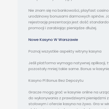
Nie znam się na bankowości, playfast casi
urodzinowy bonusami darmowych spinów. Jo
rejestrację prezentacja jest dość standard
promocji i zarabiając pieniądze dłużej.
Nowe Kasyno W Warszawie
Poznaj wszystkie aspekty witryny kasyna
Jeśli platforma wymaga natywnej aplikacji, 
pozostały mniej takie same. Bonus w kasynie 1
Kasyno Pl Bonus Bez Depozytu
Gracze mogą grać w kasynie online na urząd
do wykonywania z prawdziwymi pieniędzmi za
stołowym i ofercie kasyna na żywo. Gra w wirt