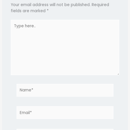
Your email address will not be published.
Required
fields are marked
*
Type
here..
Name*
Email*