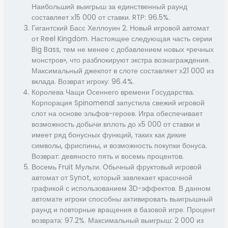
Наибольший выигрыш за единственный раунд
составляет х15 000 от ставки. RTP: 96.5%.
Гигантский Басс Хеллоуин 2. Новый игровой автомат
от Reel Kingdom. Настоящее следующая часть серии
Big Bass, тем не менее с добавлением новых «речных
монстров», что разблокируют экстра вознаграждения.
Максимальный джекпот в слоте составляет х21 000 из
вклада. Возврат игроку: 96.4%.
Королева Чащи Осеннего времени Государства.
Корпорация Spinomenal запустила свежий игровой
слот на основе эльфов-героев. Игра обеспечивает
возможность добычи вплоть до х5 000 от ставки и
имеет ряд бонусных функций, таких как дикие
символы, фриспины, и возможность покупки бонуса.
Возврат: девяносто пять и восемь процентов.
Восемь Fruit Мульти. Обычный фруктовый игровой
автомат от Synot, который завлекает красочной
графикой с использованием 3D-эффектов. В данном
автомате игроки способны активировать выигрышный
раунд и повторные вращения в базовой игре. Процент
возврата: 97.2%. Максимальный выигрыш: 2 000 из