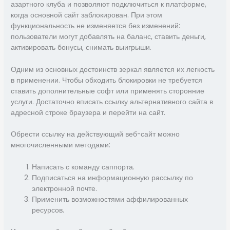
азартного клуба и позволяют подключиться к платформе,
когда основной сайт заблокирован. При этом
функциональность не изменяется без изменений:
пользователи могут добавлять на баланс, ставить деньги,
активировать бонусы, снимать выигрыши.
Одним из основных достоинств зеркал является их легкость
в применении. Чтобы обходить блокировки не требуется
ставить дополнительные софт или применять сторонние
услуги. Достаточно вписать ссылку альтернативного сайта в
адресной строке браузера и перейти на сайт.
Обрести ссылку на действующий веб-сайт можно
многочисленными методами:
Написать с команду саппорта.
Подписаться на информационную рассылку по
электронной почте.
Применить возможностями аффилированных
ресурсов.