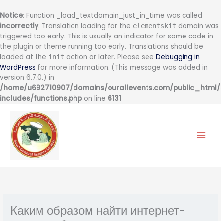
Notice
: Function _load_textdomain_just_in_time was called
incorrectly
. Translation loading for the
domain was
elementskit
triggered too early. This is usually an indicator for some code in
the plugin or theme running too early. Translations should be
loaded at the
action or later. Please see
Debugging in
init
WordPress
for more information. (This message was added in
version 6.7.0.) in
/home/u692710907/domains/ourallevents.com/public_html
includes/functions.php
on line
6131
Skip
to
content
Каким образом найти интернет-