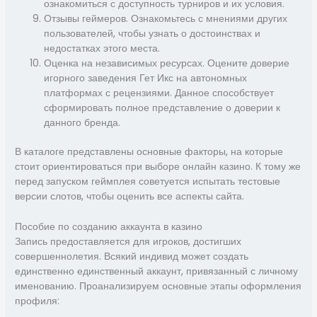
ознакомиться с доступность турниров и их условия.
Отзывы геймеров. Ознакомьтесь с мнениями других
пользователей, чтобы узнать о достоинствах и
недостатках этого места.
Оценка на независимых ресурсах. Оцените доверие
игорного заведения Гет Икс на автономных
платформах с рецензиями. Данное способствует
сформировать полное представление о доверии к
данного бренда.
В каталоге представлены основные факторы, на которые
стоит ориентироваться при выборе онлайн казино. К тому же
перед запуском геймплея советуется испытать тестовые
версии слотов, чтобы оценить все аспекты сайта.
Пособие по созданию аккаунта в казино
Запись предоставляется для игроков, достигших
совершеннолетия. Всякий индивид может создать
единственно единственный аккаунт, привязанный с личному
именованию. Проанализируем основные этапы оформления
профиля: