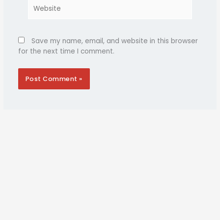
Website
Save my name, email, and website in this browser
for the next time I comment.