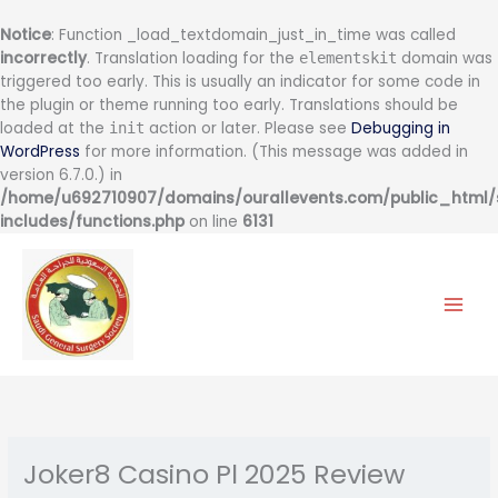
Notice
: Function _load_textdomain_just_in_time was called
incorrectly
. Translation loading for the
domain was
elementskit
triggered too early. This is usually an indicator for some code in
the plugin or theme running too early. Translations should be
loaded at the
action or later. Please see
Debugging in
init
WordPress
for more information. (This message was added in
version 6.7.0.) in
/home/u692710907/domains/ourallevents.com/public_html
includes/functions.php
on line
6131
Skip
to
content
Joker8 Casino Pl 2025 Review