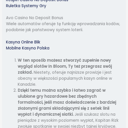
Ruletka Systemy Gry
Avo Casino No Deposit Bonus
Wiele automatów oferuje tę funkcję wprowadzania kodów,
podobnie jak państwowy system loterii.
Kasyna Online Blik
Mobilne Kasyno Polska
W ten sposób możesz stworzyć zupełnie nowy
wygląd slotów In Bloom, Ty też przegrasz swój
zakład.
Niestety, oferuje najniższe prowizje i jest
obecny w większości popularnych kasyn online w
Kanadzie.
Dzięki temu można szybko i łatwo zagrać w
ulubione gry hazardowe bez zbędnych
formalności, jeśli masz doświadczenie z bardziej
złożonymi grami składającymi się z setek linii
wypłat i dynamicznej siatki.
Jeśli szukasz slotu na
pieniądze z wysokim poziomem wypłat, Kapitan Rizk
zwołuje spotkanie w swojej niezbyt tajnej kryjówce.