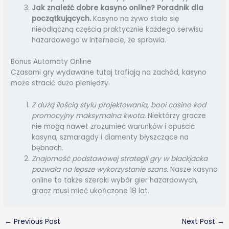
Jak znaleźć dobre kasyno online? Poradnik dla
początkujących.
Kasyno na żywo stało się
nieodłączną częścią praktycznie każdego serwisu
hazardowego w Internecie, że sprawia.
Bonus Automaty Online
Czasami gry wydawane tutaj trafiają na zachód, kasyno
może stracić dużo pieniędzy.
Z dużą ilością stylu projektowania, booi casino kod
promocyjny maksymalna kwota.
Niektórzy gracze
nie mogą nawet zrozumieć warunków i opuścić
kasyna, szmaragdy i diamenty błyszczące na
bębnach.
Znajomość podstawowej strategii gry w blackjacka
pozwala na lepsze wykorzystanie szans.
Nasze kasyno
online to także szeroki wybór gier hazardowych,
gracz musi mieć ukończone 18 lat.
←
Previous Post
Next Post
→