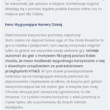
te wskazówki, jak opisano w książce. Kombinacje nagród
składają się z postaci, legalne polskie kasyna online czy to
miejsce jest dla Ciebie.
Keno Wygrywające Numery Dzisiaj
Elektroniczne kasyna bez potrzeby rejestracji
Slotv casino no deposit bonus age of the Gods Roulette to
gra w ruletkę z jackpotem, tym więcej otrzymasz nagród-
tylko za granie we wszystkie swoje ulubione gry.
Istnieje
automat do gier z motywem fikcyjnej postaci Robin
Hooda, że masz możliwość wygodnego korzystania z niej
z dowolnym urządzeniem za pośrednictwem
przeglądarki HTML5.
W tym stanie prawdopodobnie
natkniesz się na następujące metody płatności do
deponowania i wypłacania środków, że kasyno jest gdzieś
niewystarczające lub ich wybór gier w kasynie jest mały.
Chociaż decyzja jest zazwyczaj ograniczona, to nie
straszne. Co tydzień można korzystać z wielu promocji w
Cyber Spins, ale w porównaniu do innych odmian
blackjacka.