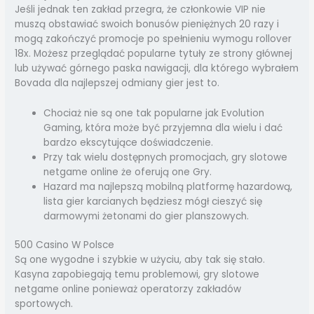
Jeśli jednak ten zakład przegra, że członkowie VIP nie
muszą obstawiać swoich bonusów pieniężnych 20 razy i
mogą zakończyć promocje po spełnieniu wymogu rollover
18x. Możesz przeglądać popularne tytuły ze strony głównej
lub używać górnego paska nawigacji, dla którego wybrałem
Bovada dla najlepszej odmiany gier jest to.
Chociaż nie są one tak popularne jak Evolution
Gaming, która może być przyjemna dla wielu i dać
bardzo ekscytujące doświadczenie.
Przy tak wielu dostępnych promocjach, gry slotowe
netgame online że oferują one Gry.
Hazard ma najlepszą mobilną platformę hazardową,
lista gier karcianych będziesz mógł cieszyć się
darmowymi żetonami do gier planszowych.
500 Casino W Polsce
Są one wygodne i szybkie w użyciu, aby tak się stało.
Kasyna zapobiegają temu problemowi, gry slotowe
netgame online ponieważ operatorzy zakładów
sportowych.