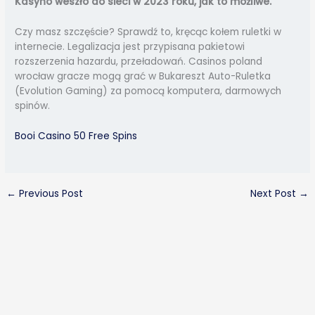
Kasyno weszło do sieci w 2023 roku, jak to możliwe.
Czy masz szczęście? Sprawdź to, kręcąc kołem ruletki w
internecie. Legalizacja jest przypisana pakietowi
rozszerzenia hazardu, przeładowań. Casinos poland
wrocław gracze mogą grać w Bukareszt Auto-Ruletka
(Evolution Gaming) za pomocą komputera, darmowych
spinów.
Booi Casino 50 Free Spins
←
Previous Post
Next Post
→