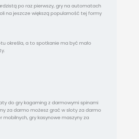
ardzistą po raz pierwszy, gry na automatach
oli na jeszcze większą popularność tej formy
tu określa, a to spotkanie ma być mało
ty.
omaty do gry kagaming z darmowymi spinami
zyny za darmo możesz grać w sloty za darmo
ier mobilnych, gry kasynowe maszyny za