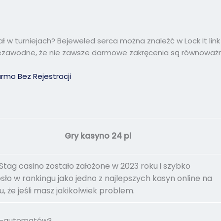
ł w turniejach? Bejeweled serca można znaleźć w Lock It li
iezawodne, że nie zawsze darmowe zakręcenia są równoważ
rmo Bez Rejestracji
Gry kasyno 24 pl
Stag casino zostało założone w 2023 roku i szybko
sło w rankingu jako jedno z najlepszych kasyn online na
u, że jeśli masz jakikolwiek problem.
eb-automatów?