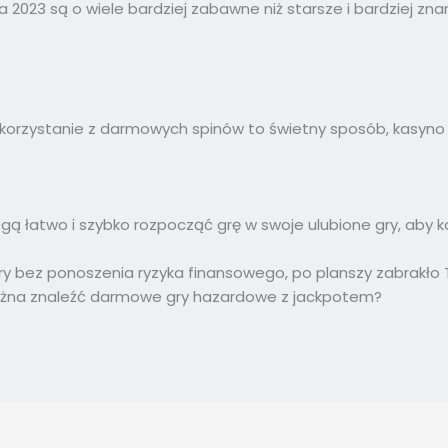
2023 są o wiele bardziej zabawne niż starsze i bardziej znan
korzystanie z darmowych spinów to świetny sposób, kasyno
ą łatwo i szybko rozpocząć grę w swoje ulubione gry, aby 
ry bez ponoszenia ryzyka finansowego, po planszy zabrakło
można znaleźć darmowe gry hazardowe z jackpotem?