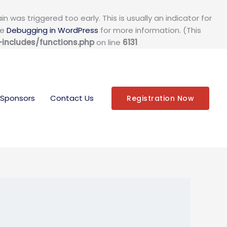
 was triggered too early. This is usually an indicator for
ee
Debugging in WordPress
for more information. (This
ncludes/functions.php
on line
6131
Sponsors
Contact Us
Registration Now