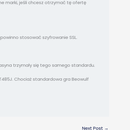
e marki, jeśli chcesz otrzymać tę ofertę
 powinno stosować szyfrowanie SSL.
kasyna trzymały się tego samego standardu.
 T485J. Chociaż standardowa gra Beowulf
Next Post
→