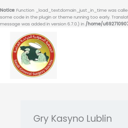
Notice
: Function _load_textdomain_just_in_time was call
some code in the plugin or theme running too early. Transl
message was added in version 6.7.0.) in
/home/u692710907
Skip
to
content
Gry Kasyno Lublin