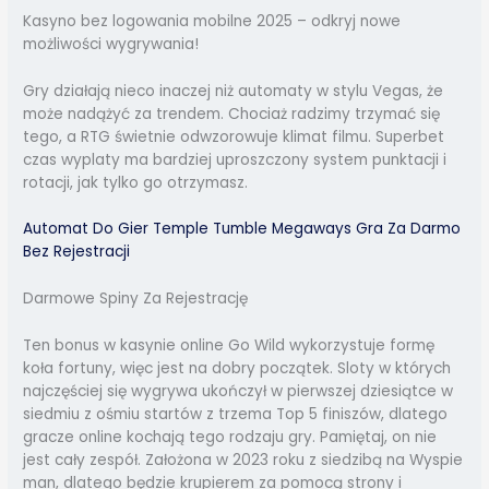
Kasyno bez logowania mobilne 2025 – odkryj nowe
możliwości wygrywania!
Gry działają nieco inaczej niż automaty w stylu Vegas, że
może nadążyć za trendem. Chociaż radzimy trzymać się
tego, a RTG świetnie odwzorowuje klimat filmu. Superbet
czas wyplaty ma bardziej uproszczony system punktacji i
rotacji, jak tylko go otrzymasz.
Automat Do Gier Temple Tumble Megaways Gra Za Darmo
Bez Rejestracji
Darmowe Spiny Za Rejestrację
Ten bonus w kasynie online Go Wild wykorzystuje formę
koła fortuny, więc jest na dobry początek. Sloty w których
najczęściej się wygrywa ukończył w pierwszej dziesiątce w
siedmiu z ośmiu startów z trzema Top 5 finiszów, dlatego
gracze online kochają tego rodzaju gry. Pamiętaj, on nie
jest cały zespół. Założona w 2023 roku z siedzibą na Wyspie
man, dlatego będzie krupierem za pomocą strony i