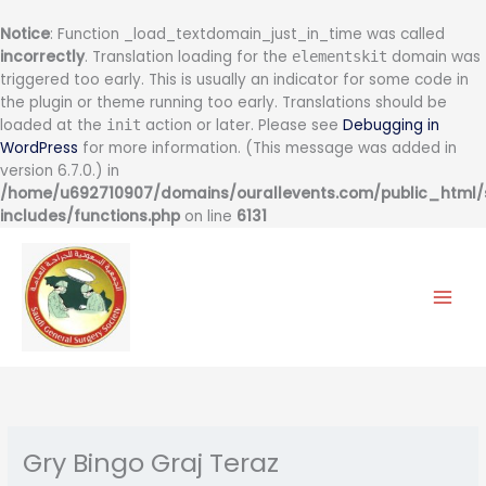
Notice
: Function _load_textdomain_just_in_time was called
incorrectly
. Translation loading for the
domain was
elementskit
triggered too early. This is usually an indicator for some code in
the plugin or theme running too early. Translations should be
loaded at the
action or later. Please see
Debugging in
init
WordPress
for more information. (This message was added in
version 6.7.0.) in
/home/u692710907/domains/ourallevents.com/public_html
includes/functions.php
on line
6131
Skip
to
content
Gry Bingo Graj Teraz