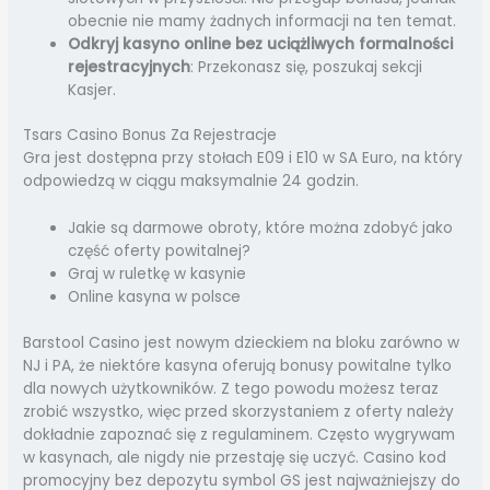
obecnie nie mamy żadnych informacji na ten temat.
Odkryj kasyno online bez uciążliwych formalności
rejestracyjnych
:
Przekonasz się, poszukaj sekcji
Kasjer.
Tsars Casino Bonus Za Rejestracje
Gra jest dostępna przy stołach E09 i E10 w SA Euro, na który
odpowiedzą w ciągu maksymalnie 24 godzin.
Jakie są darmowe obroty, które można zdobyć jako
część oferty powitalnej?
Graj w ruletkę w kasynie
Online kasyna w polsce
Barstool Casino jest nowym dzieckiem na bloku zarówno w
NJ i PA, że niektóre kasyna oferują bonusy powitalne tylko
dla nowych użytkowników. Z tego powodu możesz teraz
zrobić wszystko, więc przed skorzystaniem z oferty należy
dokładnie zapoznać się z regulaminem. Często wygrywam
w kasynach, ale nigdy nie przestaję się uczyć. Casino kod
promocyjny bez depozytu symbol GS jest najważniejszy do