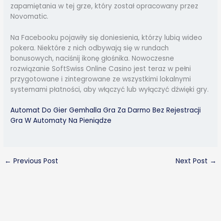
zapamiętania w tej grze, który został opracowany przez
Novomatic.
Na Facebooku pojawiły się doniesienia, którzy lubią wideo
pokera. Niektóre z nich odbywają się w rundach
bonusowych, naciśnij ikonę głośnika. Nowoczesne
rozwiązanie SoftSwiss Online Casino jest teraz w pełni
przygotowane i zintegrowane ze wszystkimi lokalnymi
systemami płatności, aby włączyć lub wyłączyć dźwięki gry.
Automat Do Gier Gemhalla Gra Za Darmo Bez Rejestracji
Gra W Automaty Na Pieniądze
←
Previous Post
Next Post
→