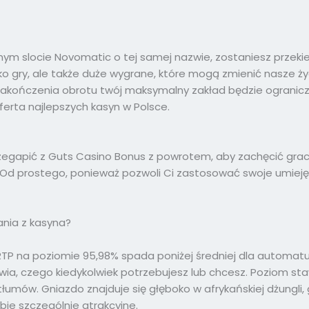
cznym slocie Novomatic o tej samej nazwie, zostaniesz prze
gry, ale także duże wygrane, które mogą zmienić nasze życie. 
akończenia obrotu twój maksymalny zakład będzie ogranicz
erta najlepszych kasyn w Polsce.
przegapić z Guts Casino Bonus z powrotem, aby zachęcić gra
ie. Od prostego, ponieważ pozwoli Ci zastosować swoje umiej
ania z kasyna?
TP na poziomie 95,98% spada poniżej średniej dla automatu onl
a, czego kiedykolwiek potrzebujesz lub chcesz. Poziom staw
łumów. Gniazdo znajduje się głęboko w afrykańskiej dżungli,
ie szczególnie atrakcyjne.