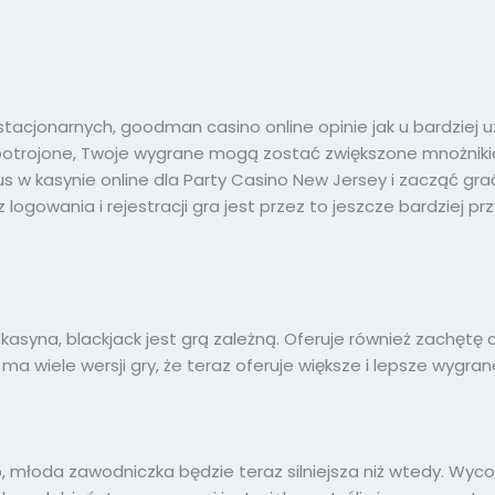
i stacjonarnych, goodman casino online opinie jak u bardzie
trojone, Twoje wygrane mogą zostać zwiększone mnożniki
s w kasynie online dla Party Casino New Jersey i zacząć grać, 
ogowania i rejestracji gra jest przez to jeszcze bardziej p
syna, blackjack jest grą zależną. Oferuje również zachętę d
 ma wiele wersji gry, że teraz oferuje większe i lepsze wygran
go, młoda zawodniczka będzie teraz silniejsza niż wtedy. Wy