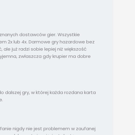
j uznanych dostawców gier. Wszystkie
em 2x lub 4x. Darmowe gry hazardowe bez
ale już radzi sobie lepiej niż większość
rzyjemna, zwłaszcza gdy krupier ma dobre
o dalszej gry, w której każda rozdana karta
e.
cofanie nigdy nie jest problemem w zaufanej