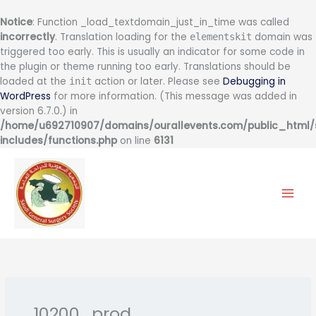
Notice
: Function _load_textdomain_just_in_time was called
incorrectly
. Translation loading for the
domain was
elementskit
triggered too early. This is usually an indicator for some code in
the plugin or theme running too early. Translations should be
loaded at the
action or later. Please see
Debugging in
init
WordPress
for more information. (This message was added in
version 6.7.0.) in
/home/u692710907/domains/ourallevents.com/public_html
includes/functions.php
on line
6131
Skip
to
content
10200_prod